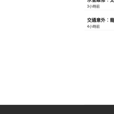
水管維修︰北角
3小時前
交通意外︰龍翔
4小時前