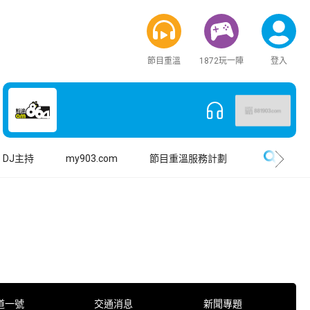
節目重溫
1872玩一陣
登入
搜尋
DJ主持
my903.com
節目重溫服務計劃
道一號
交通消息
新聞專題