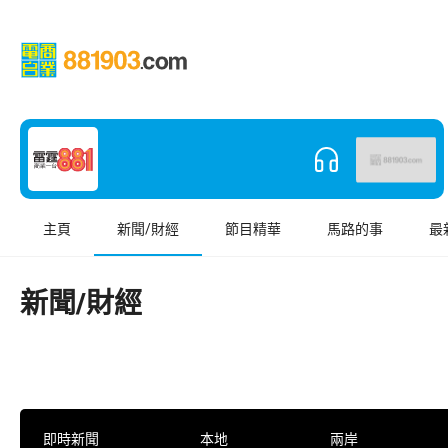
主頁
新聞/財經
節目精華
馬路的事
最
新聞/財經
即時新聞
本地
兩岸