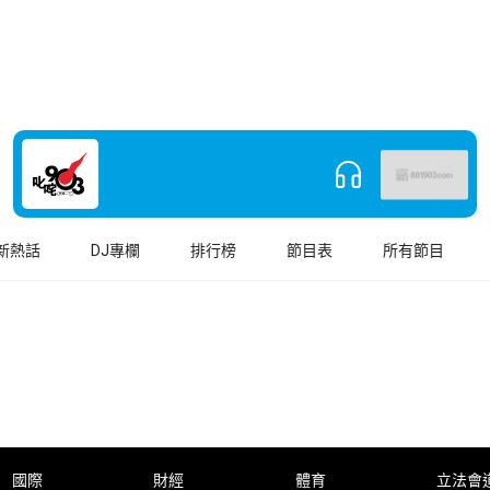
新熱話
DJ專欄
排行榜
節目表
所有節目
國際
財經
體育
立法會