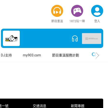
節目重溫
1872玩一陣
登入
搜尋
DJ主持
my903.com
節目重溫服務計劃
道一號
交通消息
新聞專題