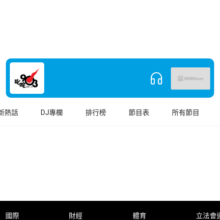
新熱話
DJ專欄
排行榜
節目表
所有節目
國際
財經
體育
立法會