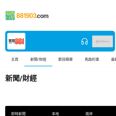
主頁
新聞/財經
節目精華
馬路的事
最
新聞/財經
即時新聞
本地
兩岸