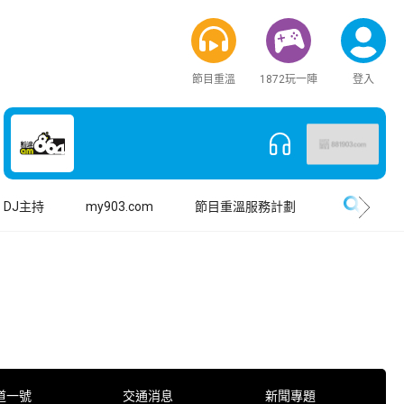
節目重溫
1872玩一陣
登入
搜尋
DJ主持
my903.com
節目重溫服務計劃
道一號
交通消息
新聞專題