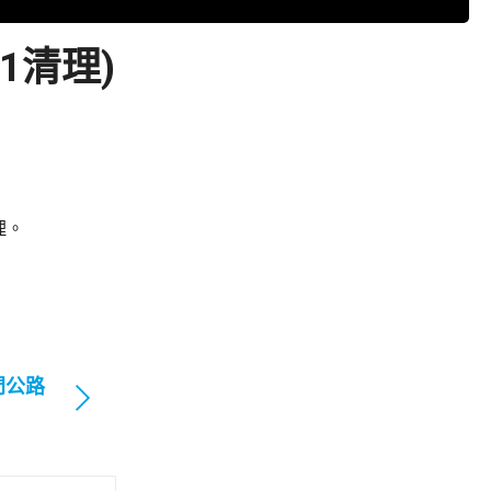
1清理)
理。
門公路