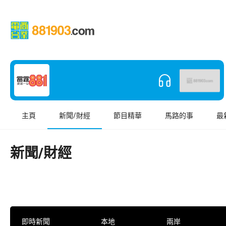
主頁
新聞/財經
節目精華
馬路的事
最
新聞/財經
即時新聞
本地
兩岸