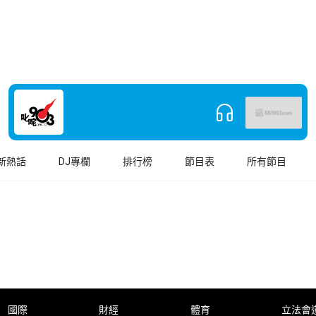
新熱話
DJ專欄
排行榜
節目表
所有節目
國際
財經
體育
立法會