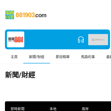
主頁
新聞/財經
節目精華
馬路的事
最
新聞/財經
即時新聞
本地
兩岸