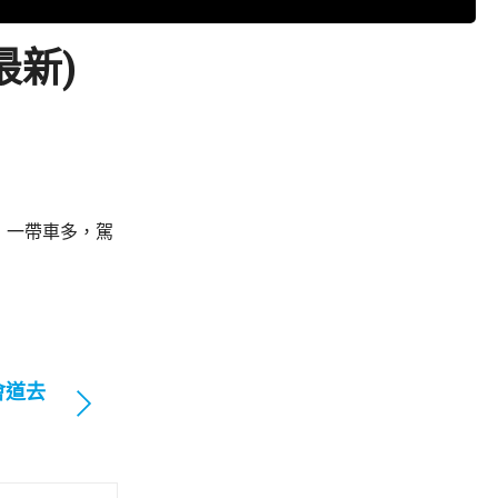
最新)
，一帶車多，駕
會道去