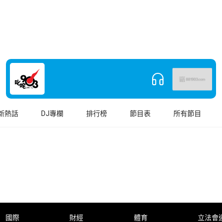
新熱話
DJ專欄
排行榜
節目表
所有節目
國際
財經
體育
立法會