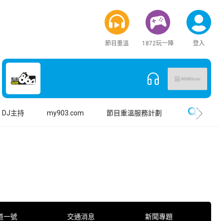
節目重溫
1872玩一陣
登入
搜尋
DJ主持
my903.com
節目重溫服務計劃
道一號
交通消息
新聞專題