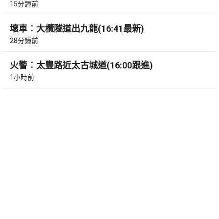
15分鐘前
壞車︰大欖隧道出九龍(16:41最新)
28分鐘前
火警︰太豐路近太古城道(16:00跟進)
1小時前