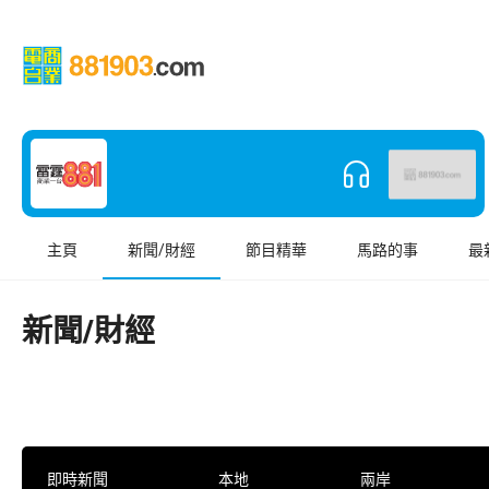
主頁
新聞/財經
節目精華
馬路的事
最
新聞/財經
即時新聞
本地
兩岸