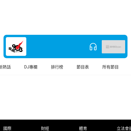
新熱話
DJ專欄
排行榜
節目表
所有節目
國際
財經
體育
立法會