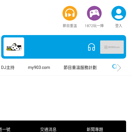
節目重溫
1872玩一陣
登入
搜尋
DJ主持
my903.com
節目重溫服務計劃
道一號
交通消息
新聞專題