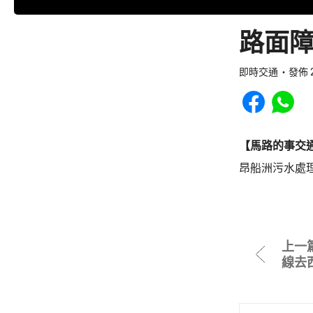
路面障
即時交通
發佈 2
Share to Faceb
Share to
【馬路的事交
昂船洲污水處
上一
線去西