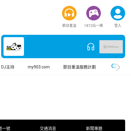
節目重溫
1872玩一陣
登入
搜尋
DJ主持
my903.com
節目重溫服務計劃
道一號
交通消息
新聞專題