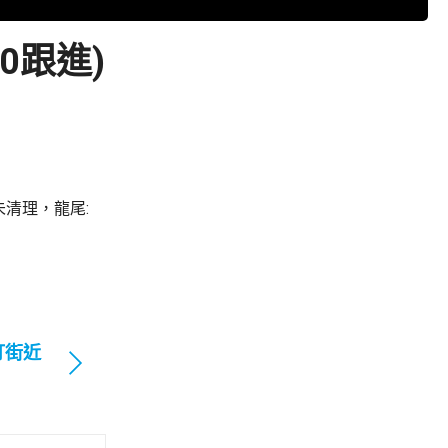
0跟進)
清理，龍尾:
打街近