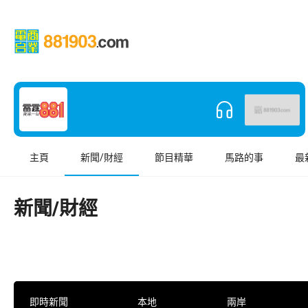
主頁
新聞/財經
節目精華
馬路的事
最
新聞/財經
即時新聞
本地
兩岸