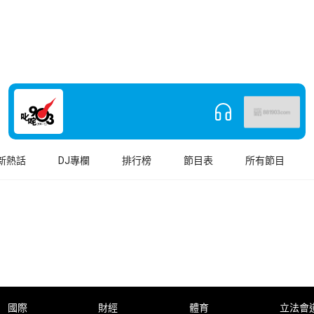
新熱話
DJ專欄
排行榜
節目表
所有節目
國際
財經
體育
立法會