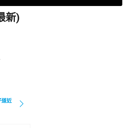
最新)
。
仔道近