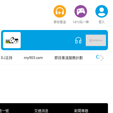
節目重溫
1872玩一陣
登入
搜尋
DJ主持
my903.com
節目重溫服務計劃
道一號
交通消息
新聞專題