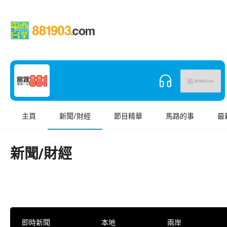
主頁
新聞/財經
節目精華
馬路的事
最
新聞/財經
即時新聞
本地
兩岸