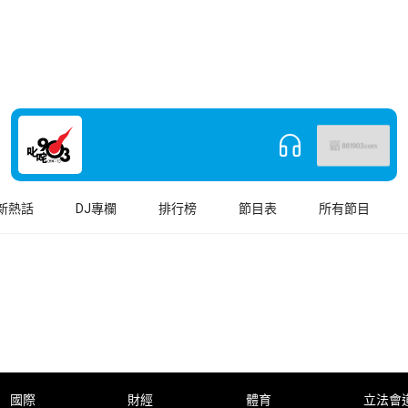
新熱話
DJ專欄
排行榜
節目表
所有節目
國際
財經
體育
立法會