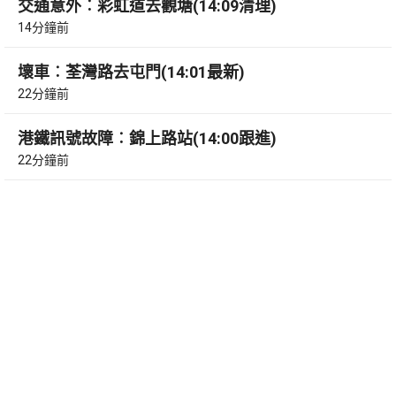
交通意外︰彩虹道去觀塘(14:09清理)
14分鐘前
壞車︰荃灣路去屯門(14:01最新)
22分鐘前
港鐵訊號故障︰錦上路站(14:00跟進)
22分鐘前