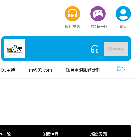
節目重溫
1872玩一陣
登入
搜尋
DJ主持
my903.com
節目重溫服務計劃
道一號
交通消息
新聞專題