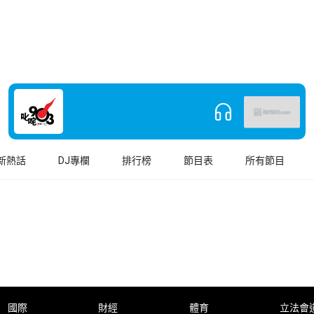
新熱話
DJ專欄
排行榜
節目表
所有節目
國際
財經
體育
立法會