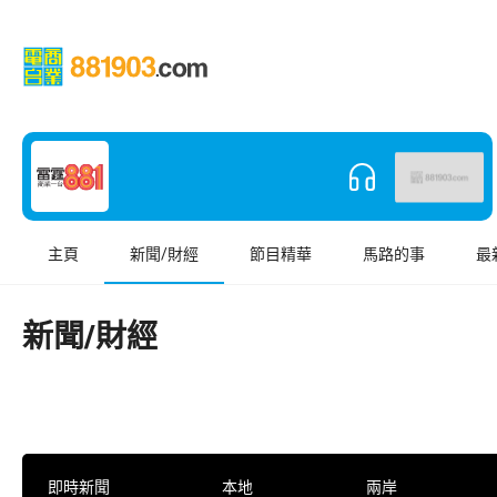
主頁
新聞/財經
節目精華
馬路的事
最
新聞/財經
即時新聞
本地
兩岸