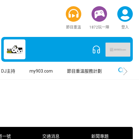
節目重溫
1872玩一陣
登入
搜尋
DJ主持
my903.com
節目重溫服務計劃
道一號
交通消息
新聞專題