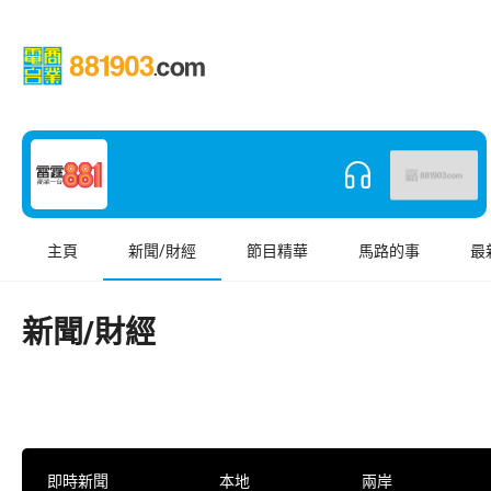
主頁
新聞/財經
節目精華
馬路的事
最
新聞/財經
即時新聞
本地
兩岸