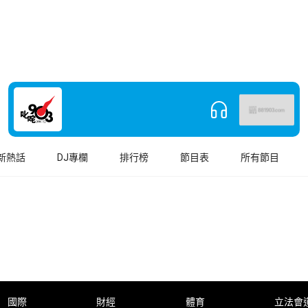
新熱話
DJ專欄
排行榜
節目表
所有節目
國際
財經
體育
立法會