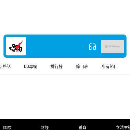
新熱話
DJ專欄
排行榜
節目表
所有節目
國際
財經
體育
立法會