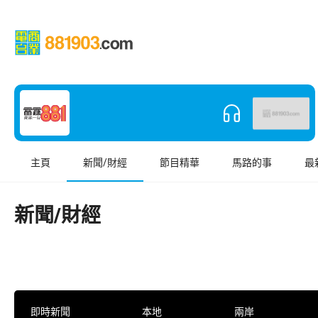
主頁
新聞/財經
節目精華
馬路的事
最
新聞/財經
即時新聞
本地
兩岸