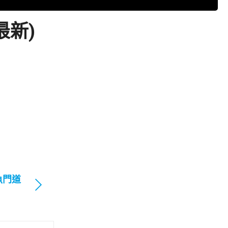
最新)
魚門道