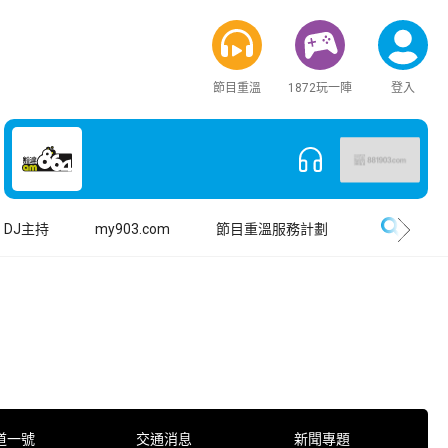
節目重溫
1872玩一陣
登入
搜尋
DJ主持
my903.com
節目重溫服務計劃
道一號
交通消息
新聞專題