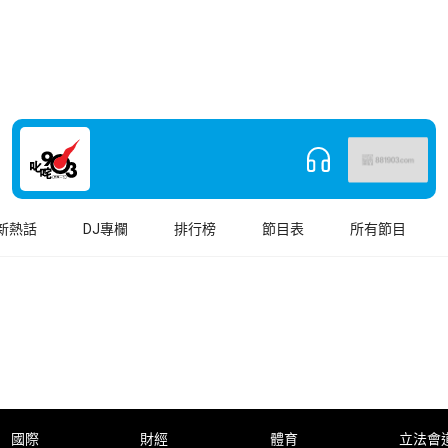
新熱話
DJ專欄
排行榜
節目表
所有節目
國際
財經
體育
立法會