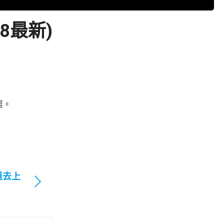
8最新)
居。
道去上