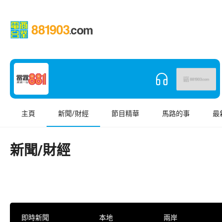
主頁
新聞/財經
節目精華
馬路的事
最
新聞/財經
即時新聞
本地
兩岸