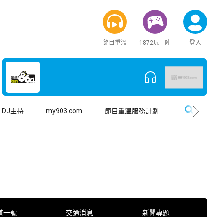
節目重溫
1872玩一陣
登入
搜尋
DJ主持
my903.com
節目重溫服務計劃
道一號
交通消息
新聞專題