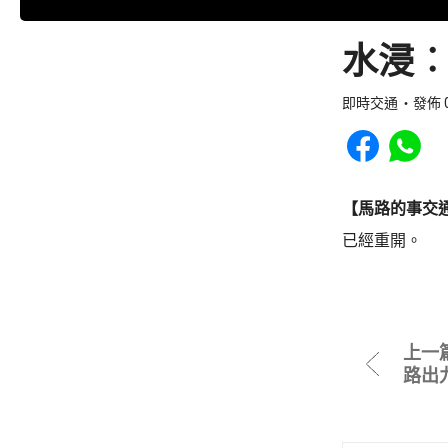
水浸︰
即時交通
發佈 0
Share to Faceb
Share to
【馬路的事交
已經重開。
上一
路出九