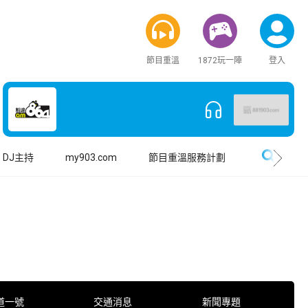
節目重溫
1872玩一陣
登入
搜尋
DJ主持
my903.com
節目重溫服務計劃
道一號
交通消息
新聞專題