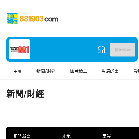
主頁
新聞/財經
節目精華
馬路的事
最
新聞/財經
即時新聞
本地
兩岸