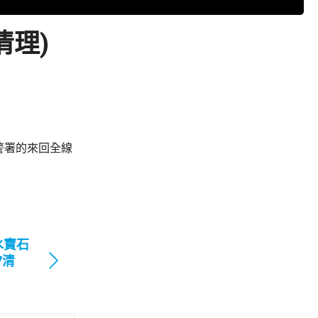
清理)
警署的來回全線
水寶石
7清