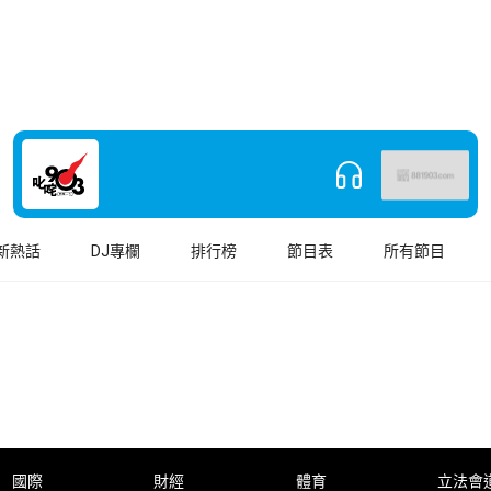
新熱話
DJ專欄
排行榜
節目表
所有節目
國際
財經
體育
立法會