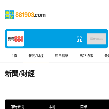
主頁
新聞/財經
節目精華
馬路的事
最
新聞/財經
即時新聞
本地
兩岸