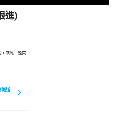
跟進)
理，龍尾︰逸東
德隧道