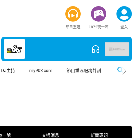
節目重溫
1872玩一陣
登入
搜尋
DJ主持
my903.com
節目重溫服務計劃
道一號
交通消息
新聞專題