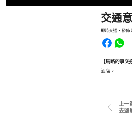
交通意
即時交通
發佈 0
Share to Faceb
Share to
【馬路的事交
酒店。
上一
去堅尼