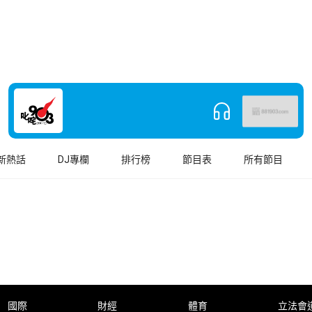
新熱話
DJ專欄
排行榜
節目表
所有節目
國際
財經
體育
立法會