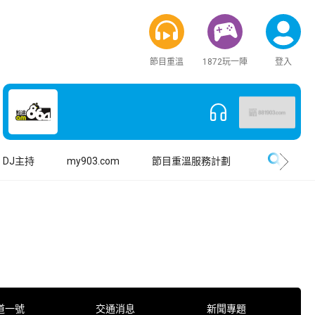
節目重溫
1872玩一陣
登入
搜尋
DJ主持
my903.com
節目重溫服務計劃
道一號
交通消息
新聞專題