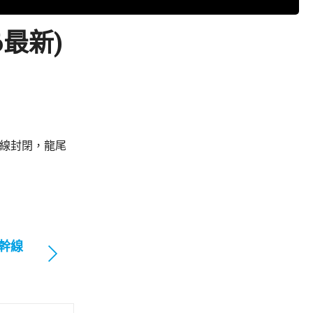
6最新)
車線封閉，龍尾
幹線