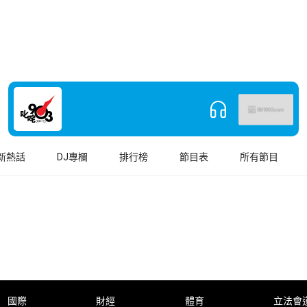
新熱話
DJ專欄
排行榜
節目表
所有節目
國際
財經
體育
立法會