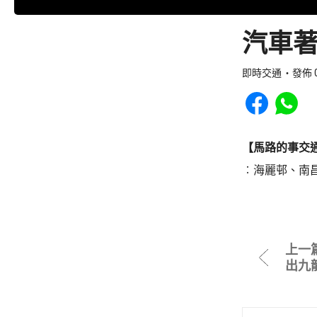
汽車著
即時交通
發佈 0
Share to Faceb
Share to
【馬路的事交
︰海麗邨、南
上一
出九龍