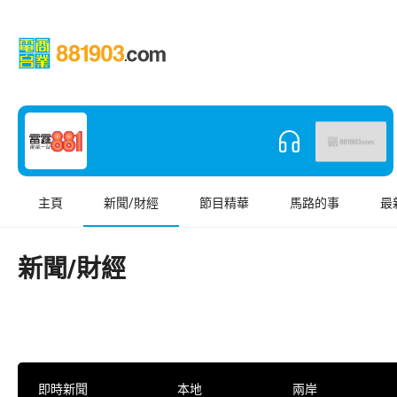
主頁
新聞/財經
節目精華
馬路的事
最
新聞/財經
即時新聞
本地
兩岸