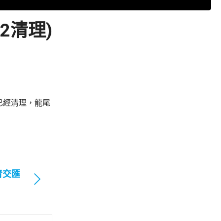
12清理)
已經清理，龍尾
青交匯