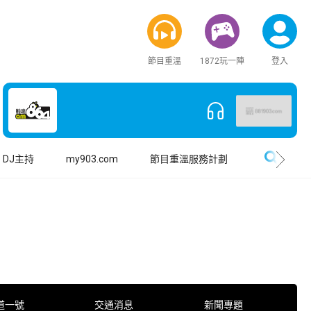
節目重溫
1872玩一陣
登入
搜尋
DJ主持
my903.com
節目重溫服務計劃
道一號
交通消息
新聞專題