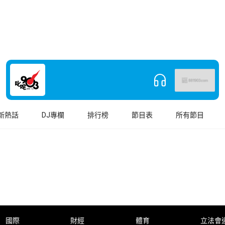
新熱話
DJ專欄
排行榜
節目表
所有節目
國際
財經
體育
立法會