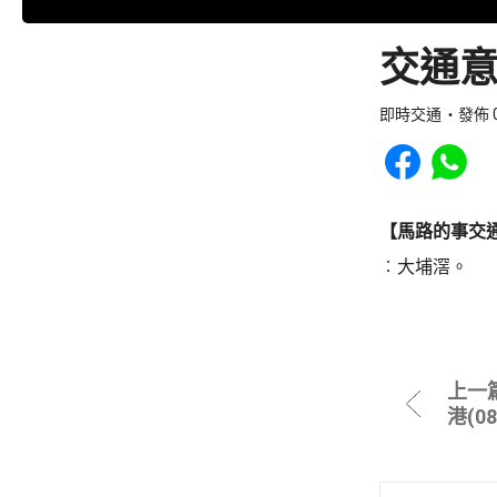
交通意外
即時交通
發佈 0
Share to Faceb
Share to
【馬路的事交
︰大埔滘。
上一
港(0