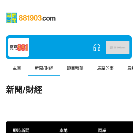
主頁
新聞/財經
節目精華
馬路的事
最
新聞/財經
即時新聞
本地
兩岸