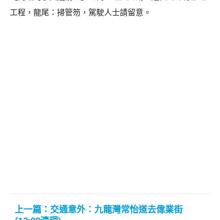
工程，龍尾：掃管笏，駕駛人士請留意。
上一篇：交通意外︰九龍灣常怡道去偉業街