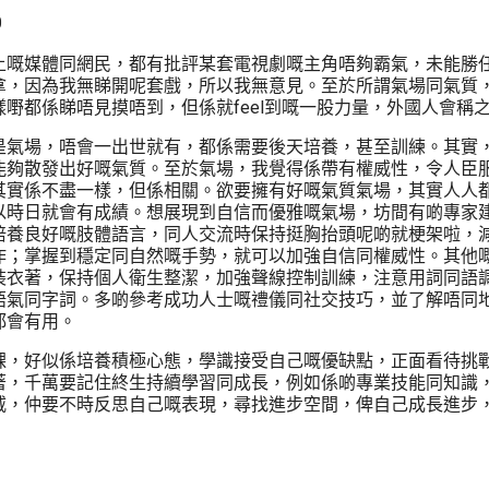
0
上嘅媒體同網民，都有批評某套電視劇嘅主角唔夠霸氣，未能勝
拿，因為我無睇開呢套戲，所以我無意見。至於所謂氣場同氣質
嘢都係睇唔見摸唔到，但係就feel到嘅一股力量，外國人會稱之為
是氣場，唔會一出世就有，都係需要後天培養，甚至訓練。其實
能夠散發出好嘅氣質。至於氣場，我覺得係帶有權威性，令人臣
其實係不盡一樣，但係相關。欲要擁有好嘅氣質氣場，其實人人
以時日就會有成績。想展現到自信而優雅嘅氣場，坊間有啲專家
培養良好嘅肢體語言，同人交流時保持挺胸抬頭呢啲就梗架啦，
作；掌握到穩定同自然嘅手勢，就可以加強自信同權威性。其他
裝衣著，保持個人衛生整潔，加強聲線控制訓練，注意用詞同語
語氣同字詞。多啲參考成功人士嘅禮儀同社交技巧，並了解唔同
都會有用。
課，好似係培養積極心態，學識接受自己嘅優缺點，正面看待挑
著，千萬要記住終生持續學習同成長，例如係啲專業技能同知識
威，仲要不時反思自己嘅表現，尋找進步空間，俾自己成長進步