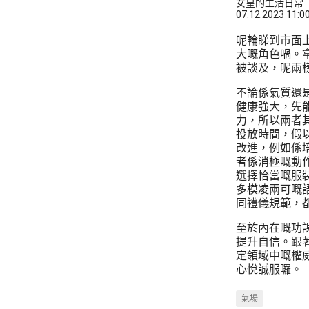
女皇的生活日常
07.12.2023 11:0
呢輪睇到市面
大嘅角色喎。
被談及，呢兩樣
不論係氣質還
健康強大，先
力，所以兩者
投放時間，假
改進，例如係
者係消極嘅動
選擇恰當嘅服
多模凌兩可嘅
同禮儀規範，
至於內在嘅功
提升自信。跟
定領域中嘅權
心悅誠服囉。
氣場