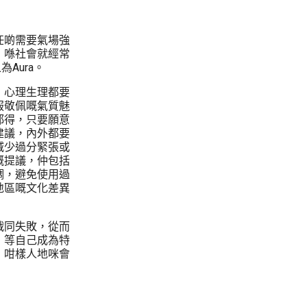
任啲需要氣場強
，喺社會就經常
Aura。
，心理生理都要
服敬佩嘅氣質魅
都得，只要願意
建議，內外都要
減少過分緊張或
嘅提議，仲包括
調，避免使用過
地區嘅文化差異
戰同失敗，從而
，等自己成為特
，咁樣人地咪會