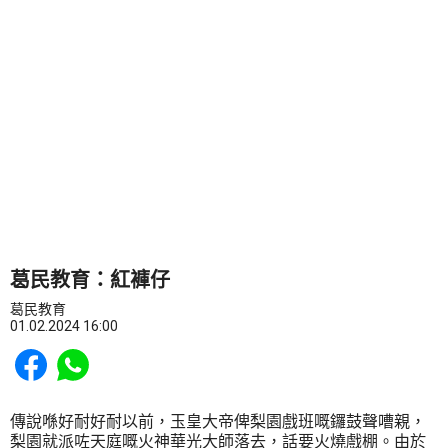
葛民教育：紅褲仔
葛民教育
01.02.2024 16:00
Share to Facebook
Share to WhatsApp
傳說喺好耐好耐以前，玉皇大帝俾梨園戲班嘅鑼鼓聲嘈親，
梨園就派咗天庭嘅火神華光大師落去，話要火燒戲棚。由於