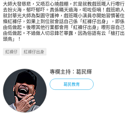
大師大發慈悲，又唔忍心燒戲棚，於是就教戲班嘅人行嚟行
去扮火海，郁吓郁吓。真係瞞天過海，呃咗佢喎！戲班啲人
就封華光大師為梨園守護神，戲班嘅小演員亦開始習慣著住
條紅褲仔，如果上到位就會話自己係「紅褲仔出身」，即係
由低做起。後嚟其他行業都會用「紅褲仔出身」嚟形容自己
由低做起。不過做人切忌鋒芒畢露，因為俗語有云「槍打出
頭鳥」！
紅褲仔
紅褲仔出身
專欄主持：
葛民輝
葛民教育