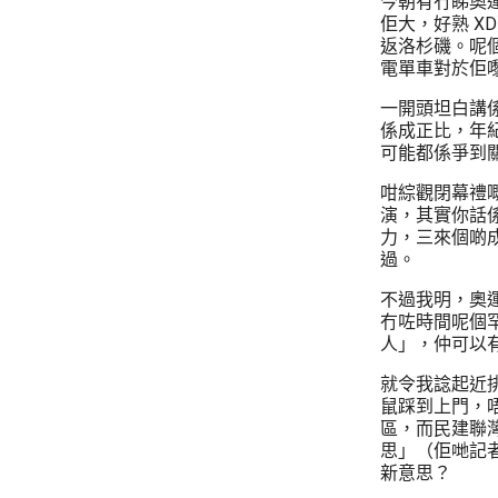
今朝有冇睇奧運
佢大，好熟 
返洛杉磯。呢個
電單車對於佢
一開頭坦白講係有
係成正比，年
可能都係爭到關愛
咁綜觀閉幕禮
演，其實你話
力，三來個啲
過。
不過我明，奧
冇咗時間呢個
人」，仲可以
就令我諗起近
鼠踩到上門，
區，而民建聯
思」（佢哋記
新意思？