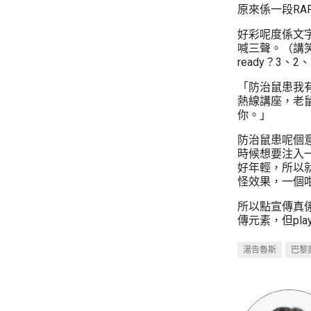
原來係一段RA
好彩呢度係文
喊三聲。（講笑
ready？3、2、
「防治鼠患我
熱線講座，老鼠
你。」
防治鼠患呢個
時候想要注入
好年輕，所以
怪效果，一個
所以點宣傳真係
傳元素，但pl
湯告魯斯
巴黎