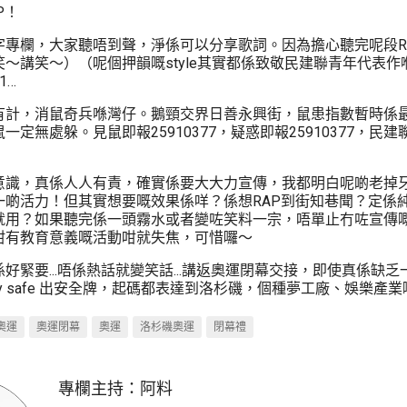
P！
字專欄，大家聽唔到聲，淨係可以分享歌詞。因為擔心聽完呢段R
～講笑～）（呢個押韻嘅style其實都係致敬民建聯青年代表作嗰
1…
有計，消鼠奇兵喺灣仔。鵝頸交界日善永興街，鼠患指數暫時係
一定無處躲。見鼠即報25910377，疑惑即報25910377，民
意識，真係人人有責，確實係要大大力宣傳，我都明白呢啲老掉
一啲活力！但其實想要嘅效果係咩？係想RAP到街知巷聞？定係純
就用？如果聽完係一頭霧水或者變咗笑料一宗，唔單止冇咗宣傳
咁有教育意義嘅活動咁就失焦，可惜囉～
好緊要...唔係熱話就變笑話...講返奧運閉幕交接，即使真係缺
ay safe 出安全牌，起碼都表達到洛杉磯，個種夢工廠、娛樂產
奧運
奧運閉幕
奧運
洛杉磯奧運
閉幕禮
專欄主持：
阿料