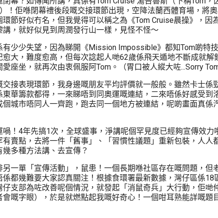
閉幕？如傳聞所講，真係有Tom Cruise 湯告魯斯（下稱Tom
XD）！佢喺閉幕禮後段嘅交接環節出現，空降法蘭西體育場，將
環節好似冇名，但我覺得可以稱之為《Tom Cruise晨操》，
嚟講，就好似見到周潤發行山一樣，見怪不怪～
少少失望，因為睇開《Mission Impossible》都知Tom啲
紀愈大，難度愈高，但每次諗起人哋62歲係飛天遁地不斷成就解
座坐，就再次由衷佩服阿Tom。（胃口被人縱大咗...Sorry To
嘅交接表現環節，我身邊嘅朋友平均評價就一般般。雖然卡士係
係東華籌款都得，一來睇唔到同奧運嘅連結，二來唔係好感受到
成個城市唔同人一齊跑，跑去同一個地方被連結，呢啲畫面真係
運喎！4年先搞1次，全球盛事，淨講呢個罕見度已經夠宣傳效力
罕有賣點，去將一件「舊事」、「習慣性議題」重新包裝，人人
有幾多種方法講、去宣傳？
排另一單「宣傳活動」，鼠患！一個長期喺社區存在嘅問題，但
唔係都幾難要大家認真關注！根據食環署最新數據，灣仔區係18
灣仔支部為咗改善呢個情況，就發起「消鼠奇兵」大行動，佢哋
者會嘅字眼），於是就燃點起我嘅好奇心！一個咁耳熟能詳嘅題