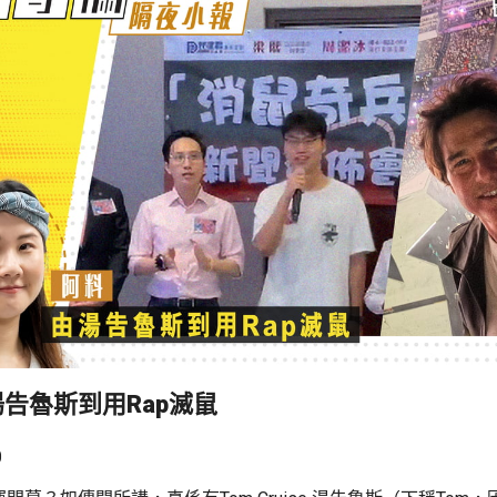
告魯斯到用Rap滅鼠
0