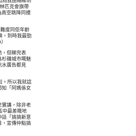
，因為我由細睇到
奧林匹克會旗帶
因為高空跳降同揸
特技難度同佢年齡
鎖，到時我最勁
m）
勁，但睇完表
洛杉磯城市嘅魅
汽水廣告都見
啦。所以我就諗
都知「阿媽係女
老實講，除非老
區中最差嘅地
仲話「搞搞新意
目，宣傳仲點搞