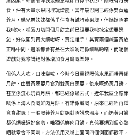
慮因素。細個嗰陣我最鍾意嘅節日係中秋節，除咗有月餅
食，仲有大量水果同埋玩燈籠，當年最巴閉已經係雙黃蓮
蓉月，幾兄弟姊妹都係爭住食有鹹蛋黃果塊，但媽媽唔准
我哋揀，喺落刀切開個月餅之前已經要我哋揀定想要邊
忽，好似開到買大細咁呀，買定離手！其實兩個鹹蛋黃放
正喺中間，邊嚿都會有差在大嚿啲定係細嚿啲啫，而呢個
遊戲對我嚟講絕對係增加食月餅嘅樂趣。
但係人大咗，口味變咗，今時今日重視嘅係水果而唔再係
月餅，由雙黃蓮蓉月食到雙黃白蓮蓉，後來嘅奶黃月餅，
甚至係流心奶黃月餅，都已經係過去式，近年我屋企應節
嘅係上海人食嘅鮮肉月餅。冇錯係鹹嘅，原來已經唔再鍾
意食甜嘅！一般嘅蓮蓉月餅絕對唔講求溫度，而奶黃月餅
都係焗暖返好食啲，唯獨係鮮肉月餅，真係要焗到個心熱
晒就零舍不同喇，方法係用叉喺上面同四個側面都戳吓，