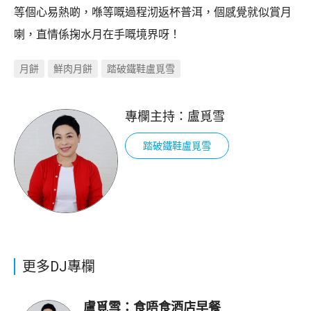
等個心易熱啲，喺等嘅過程沏返杯普洱，個感覺就似賞月
喇，直情係掬水月在手嘅境界呀！
月餅
鮮肉月餅
踏破鐵鞋盧覓雪
專欄主持：
盧覓雪
踏破鐵鞋盧覓雪
更多DJ專欄
盧覓雪：食唔食酒店早餐