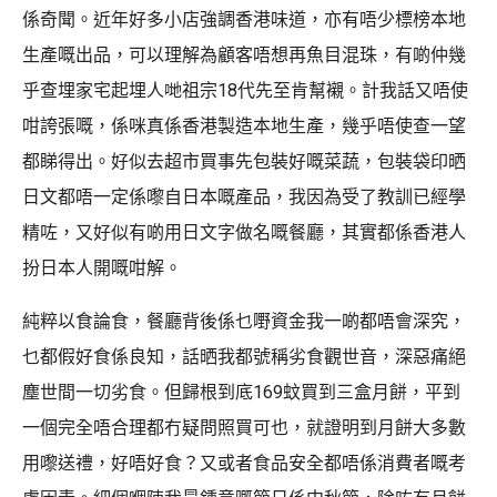
係奇聞。近年好多小店強調香港味道，亦有唔少標榜本地
生產嘅出品，可以理解為顧客唔想再魚目混珠，有啲仲幾
乎查埋家宅起埋人哋祖宗18代先至肯幫襯。計我話又唔使
咁誇張嘅，係咪真係香港製造本地生產，幾乎唔使查一望
都睇得出。好似去超市買事先包裝好嘅菜蔬，包裝袋印晒
日文都唔一定係嚟自日本嘅產品，我因為受了教訓已經學
精咗，又好似有啲用日文字做名嘅餐廳，其實都係香港人
扮日本人開嘅咁解。
純粹以食論食，餐廳背後係乜嘢資金我一啲都唔會深究，
乜都假好食係良知，話晒我都號稱劣食觀世音，深惡痛絕
塵世間一切劣食。但歸根到底169蚊買到三盒月餅，平到
一個完全唔合理都冇疑問照買可也，就證明到月餅大多數
用嚟送禮，好唔好食？又或者食品安全都唔係消費者嘅考