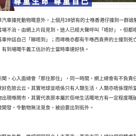
單汽車撞死動物嘅意外，上個月28號有的士喺香港仔撞到一群過
當場不治，由網上片段見到，途人已經大聲呼叫「唔好」，但都
落車仲話自己「睇唔到」；而噚晚亦都有牛喺西貢畀的士撞到死
，有到場嘅牛義工估計的士當時車速好快。
新聞，心入面總會「那住那住」，同一時間，網上總會有不負責
就好危險云云。其實地球並唔係只有人類生活，人類亦唔係理所
物出現喺鬧市，其實代表原本屬於佢哋生活嘅地方有一定程度嘅
被開發，令動物無法覓食，被迫要出到街外。