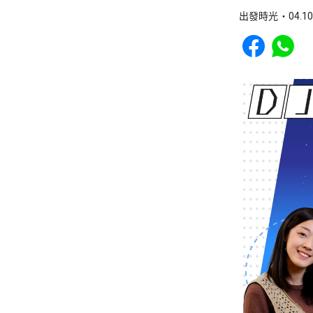
出發時光
04.10
Share to Faceb
Share to