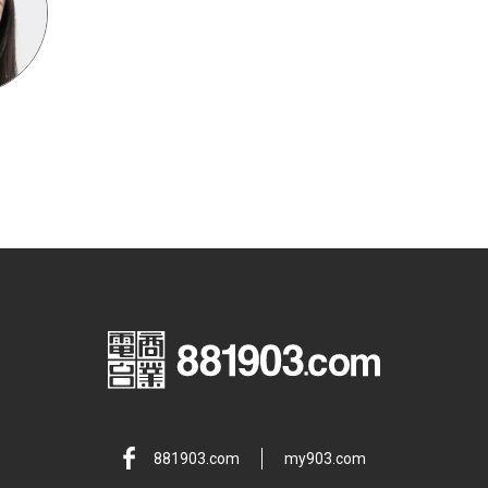
881903.com
my903.com