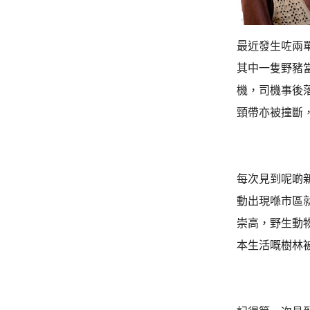
最近發生咗兩
其中一隻野豬
機，司機事後
頸帶亦被撞斷
每次見到呢啲
動出現喺市區
崇高，野生動
本生活嘅樹林