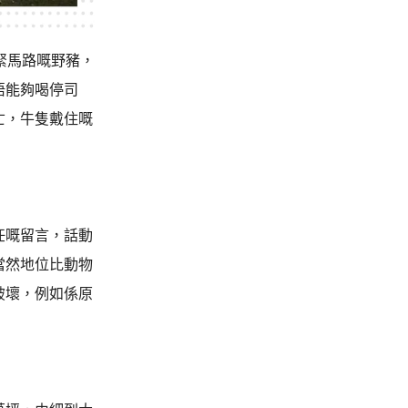
緊馬路嘅野豬，
唔能夠喝停司
亡，牛隻戴住嘅
任嘅留言，話動
當然地位比動物
破壞，例如係原