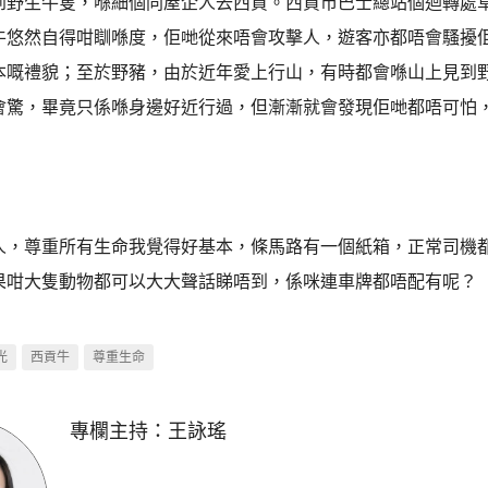
到野生牛隻，喺細個同屋企人去西貢。西貢市巴士總站個迴轉處
牛悠然自得咁瞓喺度，佢哋從來唔會攻擊人，遊客亦都唔會騷擾
本嘅禮貌；至於野豬，由於近年愛上行山，有時都會喺山上見到
會驚，畢竟只係喺身邊好近行過，但漸漸就會發現佢哋都唔可怕
人，尊重所有生命我覺得好基本，條馬路有一個紙箱，正常司機
果咁大隻動物都可以大大聲話睇唔到，係咪連車牌都唔配有呢？
光
西貢牛
尊重生命
專欄主持：
王詠瑤