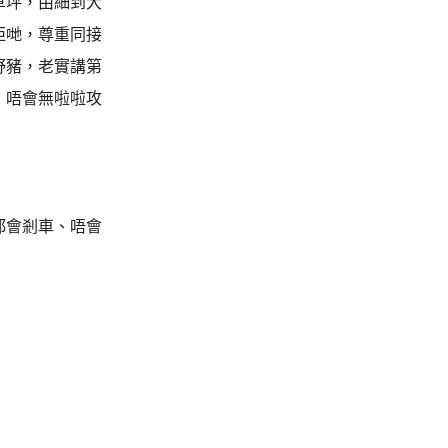
草坪，由細到大
佢哋，尊重同接
野豬，老實講第
，唔會無啦啦攻
都會剎車、唔會