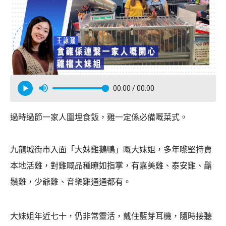
00:00
/ 00:00
過時過節一家人圍埋食飯，雞一定係必備嘅菜式。
九龍城街市入面「大妹雞鵝鴨」嘅大妹姐，多年嚟堅持賣
本地活雞，對雞嘅品種瞭如指掌，有嘉美雞、泰安雞、鬍
鬚雞，少爺雞、音樂雞通通都有。
大妹姐年近七十，仍非常靈活，戴住藍芽耳機，隨時接聽