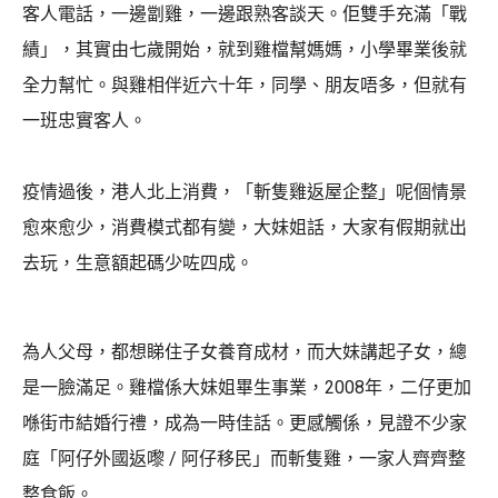
客人電話，一邊劏雞，一邊跟熟客談天。佢雙手充滿「戰
績」，其實由七歲開始，就到雞檔幫媽媽，小學畢業後就
全力幫忙。與雞相伴近六十年，同學、朋友唔多，但就有
一班忠實客人。
疫情過後，港人北上消費，「斬隻雞返屋企整」呢個情景
愈來愈少，消費模式都有變，大妹姐話，大家有假期就出
去玩，生意額起碼少咗四成。
為人父母，都想睇住子女養育成材，而大妹講起子女，總
是一臉滿足。雞檔係大妹姐畢生事業，2008年，二仔更加
喺街市結婚行禮，成為一時佳話。更感觸係，見證不少家
庭「阿仔外國返嚟 / 阿仔移民」而斬隻雞，一家人齊齊整
整食飯。