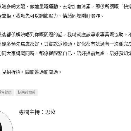
以曬多啲太陽、做適量嘅運動，去增加血清素，即係所謂嘅「快
全靠佢，我哋先可以調節壓力、情緒同埋瞓好啲咋。
最後都係解決唔到你嘅問題的話，我哋就應該尋求專業嘅協助。
早幾多預先焦慮都好，其實諗返轉頭，好似都冇試過有一次係完
句同大家講嘅同時，都係提醒緊自己，唔好提前焦慮，唔好預知
，見招拆招，關關難過關關過。
腸胃健康
快樂荷爾蒙
專欄主持：
思汝