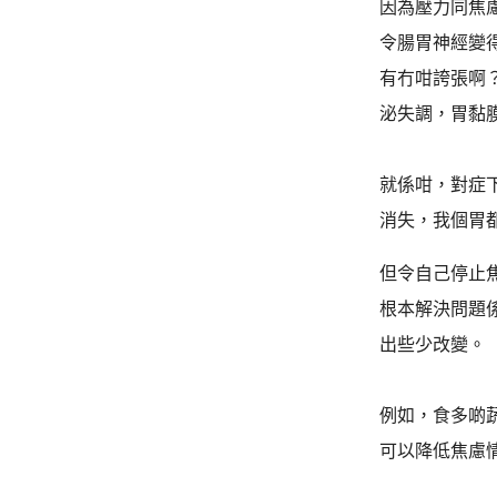
因為壓力同焦
令腸胃神經變
有冇咁誇張啊
泌失調，胃黏
就係咁，對症
消失，我個胃
但令自己停止
根本解決問題
出些少改變。
例如，食多啲
可以降低焦慮