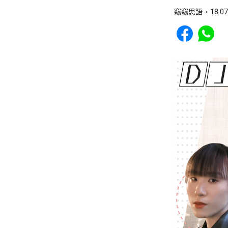
竊竊思語
18.07
Share to Faceb
Share to