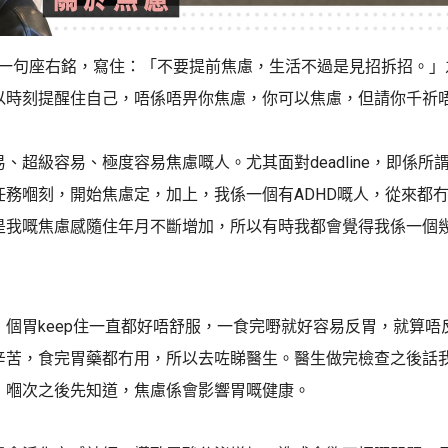
枱頭有一句座右銘，寫住：「不要提前焦慮，生活不過是見招拆招。
以時刻提醒住自己，唔係唔畀你焦慮，你可以焦慮，但請你千祈
、超級容易、極度容易焦慮嘅人。尤其面對deadline，即係所
任務嗰刻，開始焦慮定，加上，我係一個有ADHD嘅人，從來都
是我嘅焦慮感隨住年月不斷增加，所以有時我都會覺得我係一個
，個胃keep住一直都好唔舒服，一食完嘢就好容易反胃，就算唔
辛苦，食完胃藥都冇用，所以去咗睇醫生。醫生做完檢查之後話
，嗰次之後先知道，焦慮係會影響胃嘅健康。