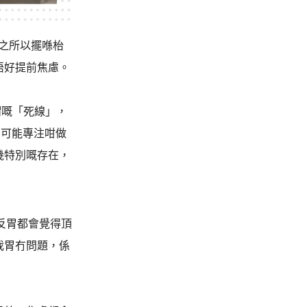
」之所以擺喺枱
唔好提前焦慮。
謂嘅「死線」，
冇可能專注咁做
幾特別嘅存在，
反胃都會覺得頂
我胃冇問題，係