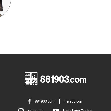
881903.com
my903.com
cr881903
Hong Kong Toolbar