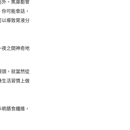
另外，焦慮都會
。你可能會話，
可以導致胃液分
一夜之間神奇地
源頭，就當然從
喺生活習慣上做
多啲膳食纖維，