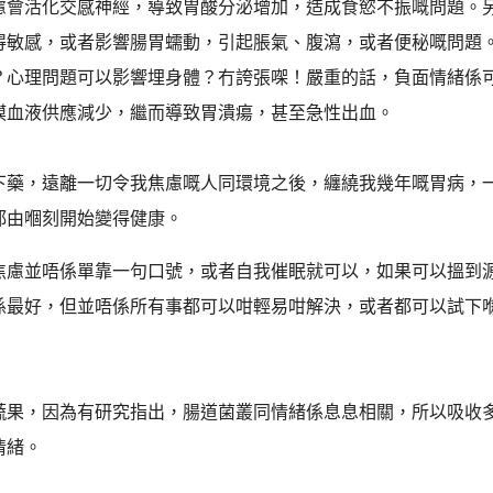
慮會活化交感神經，導致胃酸分泌增加，造成食慾不振嘅問題。
得敏感，或者影響腸胃蠕動，引起脹氣、腹瀉，或者便秘嘅問題
？心理問題可以影響埋身體？冇誇張㗎！嚴重的話，負面情緒係
膜血液供應減少，繼而導致胃潰瘍，甚至急性出血。
下藥，遠離一切令我焦慮嘅人同環境之後，纏繞我幾年嘅胃病，
都由嗰刻開始變得健康。
焦慮並唔係單靠一句口號，或者自我催眠就可以，如果可以搵到
係最好，但並唔係所有事都可以咁輕易咁解決，或者都可以試下
蔬果，因為有研究指出，腸道菌叢同情緒係息息相關，所以吸收
情緒。