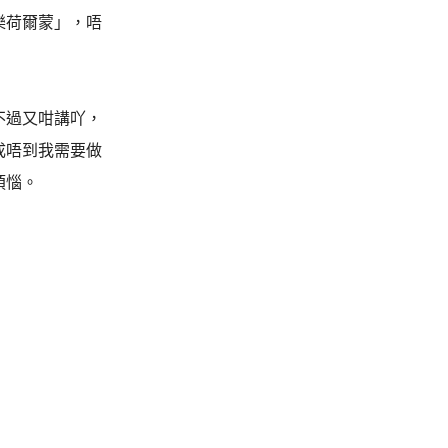
樂荷爾蒙」，唔
不過又咁講吖，
成唔到我需要做
煩惱。