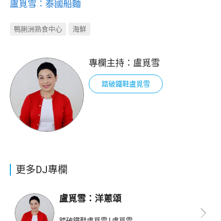
盧覓雪：泰國船麵
鴨脷洲熟食中心
海鮮
專欄主持：
盧覓雪
踏破鐵鞋盧覓雪
更多DJ專欄
盧覓雪：洋蔥頌
踏破鐵鞋盧覓雪 | 盧覓雪