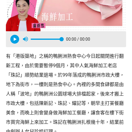
00:00
/ 00:00
有「港版築地」之稱的鴨脷洲熟食中心今日起關閉進行翻
新工程，由於需要暫停9個月，其中人氣海鮮加工老店
「珠記」順勢結業退場。於99年落成的鴨脷洲市政大樓，
地下為街市，一樓則是熟食中心。內裡的多間食肆都是由
人稱「波地」的鴨脷洲公園球場大排檔起家，後來才搬上
市政大樓，包括陳新記、珠記、耀記等，朝早主打茶餐廳
美食，而晚上則會變身做海鮮加工餐廳，讓食客在樓下街
市買完海鮮上來加工。珠記在鴨脷洲扎根幾十年，結業前
由創辦人女兒珍姐打理。