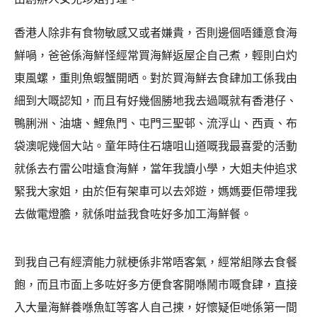
香港人除非有食物敏感又或者嫌貴，否則邊個唔鍾意食海
鮮喎，爸爸係海鮮怪經常買海鮮返屋企自己煮，輕則白灼
東風螺，重則魚蝦蟹開晒。對於買海鮮去食肆加工係我由
細到大嘅認知，而且有好幾個勝地我去過嘅就有香港仔、
鴨脷洲、油塘、鯉魚門、屯門三聖邨、流浮山、西貢、布
袋澳呢幾個大站。童年時住石塘咀山道嘅我最喜愛的活動
就係去冇雷公咁遠食海鮮，當年我讀小學，大姐夫仲追求
緊我大家姐，由於佢有架車可以去郊遊，媽媽要佢帶埋我
去做電燈膽，就係咁益我食咗好多加工海鮮餐。
到我自己有經濟能力就梗係非常唔客氣，經常組隊去食餐
飽，而且市面上多咗好多方便食客開喺鬧市嘅食肆，直接
入大量海鮮養喺魚缸等客人自己㨂，好懷疑佢哋係第一間