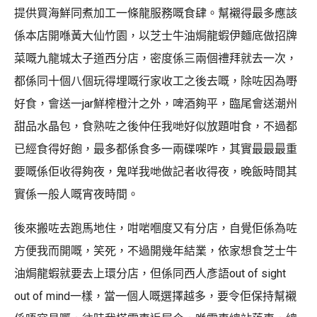
提供買海鮮同煮加工一條龍服務嘅食肆。幫襯得最多應該
係本店開喺黃大仙竹園，以芝士牛油焗龍蝦伊麵底做招牌
菜嘅九龍城太子道西分店，密度係三兩個禮拜就去一次，
都係同十個八個玩得埋嘅行家收工之後去嘅，除咗因為嘢
好食，會送一jar鮮榨橙汁之外，啤酒夠平，臨尾會送潮州
甜品水晶包，食熟咗之後仲任我哋好似放題咁食，不過都
已經食得好飽，最多都係食多一兩碟㗎咋，其實最最最重
要嘅係佢收得夠夜，鬼咩我哋做記者收得夜，晚飯時間其
實係一般人嘅宵夜時間。
後來搬咗去跑馬地住，咁啱嗰度又有分店，自覺佢係為咗
方便我而開嘅，笑死，不過開幾年結業，依家想食芝士牛
油焗龍蝦就要去上環分店，但係同西人彥語out of sight
out of mind一樣，當一個人嘅選擇越多，要令佢保持幫襯