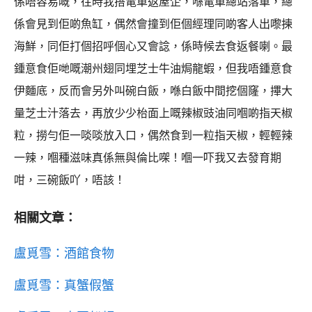
係唔容易嘅，往時我搭電車返屋企，喺電車總站落車，總
係會見到佢啲魚缸，偶然會撞到佢個經理同啲客人出嚟揀
海鮮，同佢打個招呼個心又會諗，係時候去食返餐喇。最
鍾意食佢哋嘅潮州翅同埋芝士牛油焗龍蝦，但我唔鍾意食
伊麵底，反而會另外叫碗白飯，喺白飯中間挖個窿，𢳂大
量芝士汁落去，再放少少枱面上嘅辣椒豉油同嗰啲指天椒
粒，撈勻佢一啖啖放入口，偶然食到一粒指天椒，輕輕辣
一辣，嗰種滋味真係無與倫比㗎！嗰一吓我又去發育期
咁，三碗飯吖，唔該！
相關文章：
盧覓雪：酒館食物
盧覓雪：真蟹假蟹