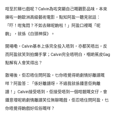
咁至於睇乜戲呢？Calvin為咗突顯自己嘅觀影品味，本來
揀咗一齣歐洲高級藝術電影，點知阿盈一聽見就話：
「吓！咁鬼悶？不如去睇呢齣啦！」阿盈口裡嘅「呢
齣」，就係《白頭神探》。
開場嘞，Calvin基本上係完全投入唔到，亦都笑唔出，反
而阿盈就笑到拍爛手掌；Calvin完全唔明白，嗰啲蕉皮Gag
點解有人會笑得出？
散場後，佢忍唔住問阿盈，乜你唔覺得啲劇情好離譜嘅
咩？阿盈答：「係好離譜呀，不過我就係鍾意佢夠離
譜！」Calvin接受唔到，佢接受唔到一個咁靚嘅女仔，會
鍾意埋呢啲劇情離譜笑位無聊嘅戲，佢忍唔住問阿盈，乜
你唔覺得齣戲好低俗嘅咩？