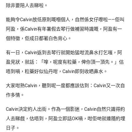
除非要陪人去睇啦。
能夠令Calvin放低原則嘅嗰個人，自然係女仔嚟啦——佢叫
阿盈，係Calvin有年暑假去琴行做補習時識嘅，阿盈有一
個特徵，佢成日都著白色背心。
有一日，Calvin返到去琴行就開始猛咁流鼻水打乞嗤，阿
盈見狀，就話：「嗱，呢度有粒藥，俾你頂一頂先。」估
唔到喎，粒藥好似仙丹咁，Calvin即刻收晒鼻水。
大家咁熟Calvin，聽到呢一度都應該估到：Calvin又一次自
作多情。
Calvin決定約人出街。作為一個影迷，Calvin自然只識得約
人去睇戲，估唔到，阿盈立即話OK喎，咁佢哋就連隨約埋
日子。