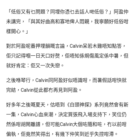
「低俗又有乜問題？同埋你憑乜去話人哋低俗？」阿盈仲
未講完，「與其好曲高和寡地俾人悶親，我寧願好低俗咁
樣開心。」
對於阿盈呢番押埋韻嘅言論，Calvin呆若木雞唔知點答，
佢只記得嗰一日天口好㷫，佢唔知係焗傷風定係中暑，但
就好肯定：佢又一次失戀。
之後喺琴行，Calvin同阿盈好似唔識咁，而暑假話咁快就
完結，Calvin從此都冇再見到阿盈。
好多年之後嘅夏天，估唔到《白頭神探》系列竟然會有新
一集，Calvin心血來潮，決定買張飛入場支持下，笑位仍
然係咁胡鬧離譜，但可能Calvin大個咗隨和咗，冇以前咁
偏執，佢竟然笑得出，有幾下仲笑到近乎失控咁滯。