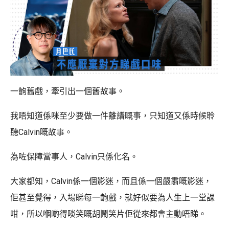
一齣舊戲，牽引出一個舊故事。
我唔知道係咪至少要做一件離譜嘅事，只知道又係時候聆
聽Calvin嘅故事。
為咗保障當事人，Calvin只係化名。
大家都知，Calvin係一個影迷，而且係一個嚴肅嘅影迷，
佢甚至覺得，入場睇每一齣戲，就好似要為人生上一堂課
咁，所以嗰啲得啖笑嘅胡鬧笑片佢從來都會主動唔睇。