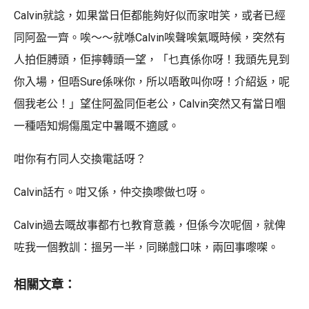
Calvin就諗，如果當日佢都能夠好似而家咁笑，或者已經
同阿盈一齊。唉～～就喺Calvin唉聲唉氣嘅時候，突然有
人拍佢膊頭，佢擰轉頭一望，「乜真係你呀！我頭先見到
你入場，但唔Sure係咪你，所以唔敢叫你呀！介紹返，呢
個我老公！」望住阿盈同佢老公，Calvin突然又有當日嗰
一種唔知焗傷風定中暑嘅不適感。
咁你有冇同人交換電話呀？
Calvin話冇。咁又係，仲交換嚟做乜呀。
Calvin過去嘅故事都冇乜教育意義，但係今次呢個，就俾
咗我一個教訓：搵另一半，同睇戲口味，兩回事嚟㗎。
相關文章：