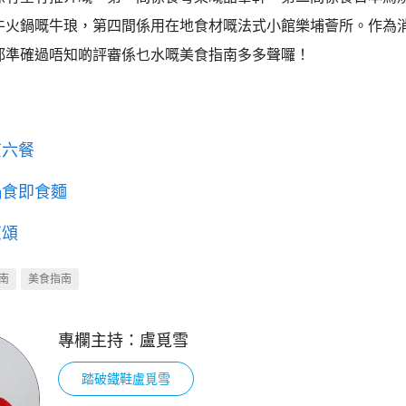
牛火鍋嘅牛琅，第四間係用在地食材嘅法式小館樂埔薈所。作為
都準確過唔知啲評審係乜水嘅美食指南多多聲囉！
京六餐
鍋食即食麵
蔥頌
南
美食指南
專欄主持：
盧覓雪
踏破鐵鞋盧覓雪