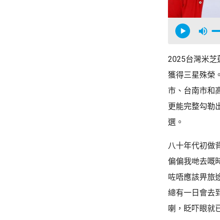
2025台灣米
獲得三星殊榮
市、台南市和
更能完整勾勒
選。
八十年代初做
偏偏我哋去嘅
咗唔應該畀旅
總有一日會去
喇，眨吓眼就