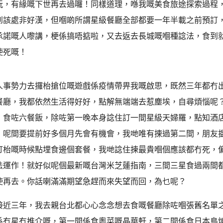
玩，有緣嘅下世再去過囉！同樣道理，喺我嘅美食旅途探索過程
到該處非好漢，但嗰啲所謂星級餐廳全部都要一年半載之前預訂
承諾嘅人嚟講，梗係搞唔掂啦，又去返去長城嘅嗰種諗法，食到
使死嘅！
人事勢力去攞枱搶位嘅遊戲係疫情帶畀我嘅啟思，既然三年都冇
餐廳，我都依然生活得好好，點解無端端去惹塵埃，自尋煩惱呢
，食咗六餐飯，除咗第一晚本身諗住訂一間星級天婦羅，點知酒
！呢間要提前好多個月先會有機會，我哋唯有㨂過第二間，朋友揾到
訂枱嘅時候點埋食邊個套餐，我哋諗住揀最貴嗰個應該都冇死，
法運作！就好似呢個最新嘅台灣米芝蓮指南，三間三星食過兩間
使再去。你話喇滿滿期望急趕而來失望而回，為乜呢？
接近三年，我去親台北都心心念念想去食嘅餐廳除咗嗰張舊名單
係冇星冇推介嘅，第一間係食粵菜嘅晶華軒，第二間係食日本鳥燒嘅