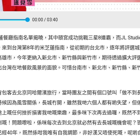
00:00
/ 03:40
芝蓮餐廳指南名單揭曉，其中頤宮成功挑戰三星8連霸，而JL Stud
。來到台灣第8年的米芝蓮指南，從初期的台北市，逐年將評選
高雄市，今年更納入新北市、新竹縣與新竹市，期待透過擴大評
出台灣在地餐飲風景的面貌。可惜台南市、新北市、新竹縣、新
背包客去北京同哈爾濱旅行，當時團友之間有個口號叫「做不到
時候因為風雪關係，長城冇開，雖然我哋六個人都有啲失望，但
途上嘅任何挫折損害我哋嘅樂趣，最多咪下次再去過囉，既然不
到嘅！問題嚟啦，係咪每次去到北京就必然有去長城嘅機會呢？
已經40年，既然係咁我唯有自我調節，非好漢又唔使死嘅，呢啲