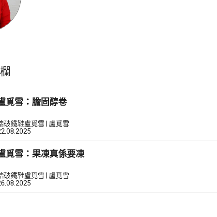
專欄
盧覓雪：膽固醇卷
踏破鐵鞋盧覓雪 | 盧覓雪
22.08.2025
盧覓雪：果凍真係要凍
踏破鐵鞋盧覓雪 | 盧覓雪
26.08.2025