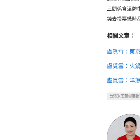
三間係食溫體
錢去投票幾時
相關文章：
盧覓雪：東
盧覓雪：火
盧覓雪：洋
台灣米芝蓮餐廳指