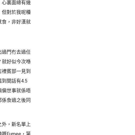
，心裏面總有幾
，但對於我呢種
就食，非好漢就
出過門冇去過任
？就好似今次喺
店禮賓部一見到
間話有4.5
偏偏世事就係唔
都係食過之後同
之外，新名單上
Fumee，第