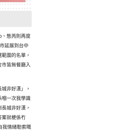
io、態芮則再度
城市延展到台中
選範圍的名單，
竹市皆無餐廳入
長城非好漢」，
係嗰一次我學識
到長城非好漢，
答案就梗係冇
自我情緒勒索嘅