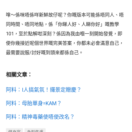
嗱～係咪唔係咩新鮮故仔呢？你嘅版本可能係唔同人、唔
同時間、唔同地點，係「你睇人好、人睇你好」嘅教學
101，至於點解咁深刻？係因為我由嗰一刻開始發覺，即
使你幾接近呢個世界嘅完美答案，你都未必會滿意自己，
最需要說服/討好嘅到頭來都係自己。
相關文章：
阿料：I人搞氣氛！攞景定贈慶？
阿料：母胎單身=KAM？
阿料：精神毒藥使唔使改名？
健身室
身型焦慮