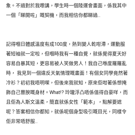
象。不過對於我嚟講，學生時一個陸運會畫面，係我其中
一個「睇開咗」嘅契機，而我相信你都睇過...
記得嗰日體感溫度有成100度，熱到變人乾咁滯，運動服
著短袖就一定啦，但嗰時我有一種自覺，就係覺得夏天好
容易自暴其短，更容易被人笑做男人！我自己喺度羅羅亂
時， 我見到一個違反天氣情理嘅畫面！有個女同學竟然著
冷衫？初初我唔明㗎，但後來我就知，原來佢咁著係想掩
飾自己豐腴嘅身材。What!? 玲瓏浮凸唔係值得自豪咩，而
且佢為人斯文溫柔，簡直就係女性「範本」，點解要遮
呢？答案相信你都知，就係呢個身型吸引嘅目光，同樣令
佢非常唔舒服...