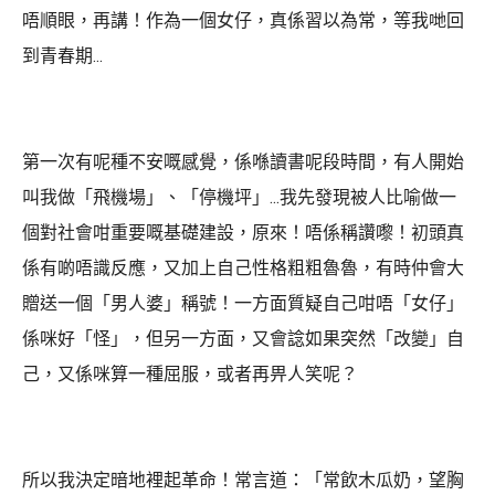
唔順眼，再講！作為一個女仔，真係習以為常，等我哋回
到青春期...
第一次有呢種不安嘅感覺，係喺讀書呢段時間，有人開始
叫我做「飛機場」、「停機坪」...我先發現被人比喻做一
個對社會咁重要嘅基礎建設，原來！唔係稱讚嚟！初頭真
係有啲唔識反應，又加上自己性格粗粗魯魯，有時仲會大
贈送一個「男人婆」稱號！一方面質疑自己咁唔「女仔」
係咪好「怪」，但另一方面，又會諗如果突然「改變」自
己，又係咪算一種屈服，或者再畀人笑呢？
所以我決定暗地裡起革命！常言道：「常飲木瓜奶，望胸