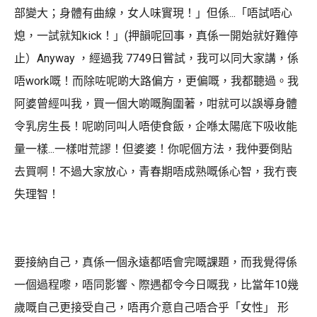
部變大；身體有曲線，女人味實現！」但係...「唔試唔心
熄，一試就知kick！」(押韻呢回事，真係一開始就好難停
止）Anyway ，經過我 7749日嘗試，我可以同大家講，係
唔work嘅！而除咗呢啲大路偏方，更偏嘅，我都聽過。我
阿婆曾經叫我，買一個大啲嘅胸圍著，咁就可以誤導身體
令乳房生長！呢啲同叫人唔使食飯，企喺太陽底下吸收能
量一樣...一樣咁荒謬！但婆婆！你呢個方法，我仲要倒貼
去買啊！不過大家放心，青春期唔成熟嘅係心智，我冇喪
失理智！
要接納自己，真係一個永遠都唔會完嘅課題，而我覺得係
一個過程嚟，唔同影響、際遇都令今日嘅我，比當年10幾
歲嘅自己更接受自己，唔再介意自己唔合乎「女性」 形