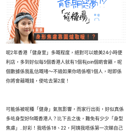
呢2年香港「健身室」多嘅程度，絕對可以媲美24小時便
利店，多到好似每5個香港人就有1個有join個啲會籍，呢
個數據係我亂估嘅啫～不過如果你唔係嗰1個人，咁即係
你將會藉嘅錢，使咗去第2度！
可能係被呢種「健身」氣氛影響，而家行出街，好似真係
多咗身型好fit嘅香港人？比下去之後，難免有少少「身型
焦慮」...好彩！我唔係18、22，阿姨我唔係第一次睇自己