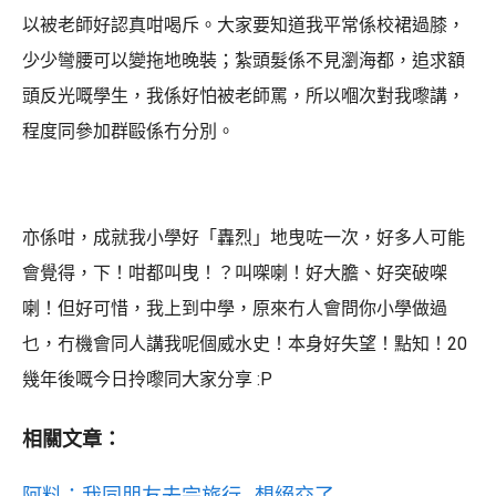
以被老師好認真咁喝斥。大家要知道我平常係校裙過膝，
少少彎腰可以變拖地晚裝；紮頭髮係不見瀏海都，追求額
頭反光嘅學生，我係好怕被老師罵，所以嗰次對我嚟講，
程度同參加群毆係冇分別。
亦係咁，成就我小學好「轟烈」地曳咗一次，好多人可能
會覺得，下！咁都叫曳！？叫㗎喇！好大膽、好突破㗎
喇！但好可惜，我上到中學，原來冇人會問你小學做過
乜，冇機會同人講我呢個威水史！本身好失望！點知！20
幾年後嘅今日拎嚟同大家分享 :P
相關文章：
阿料：我同朋友去完旅行...想絕交了...