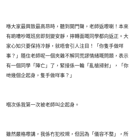
喺大家最興致最高昂時，聽到開門聲，老師返嚟喇！本來
有啲嘈吵嘅班房即刻變安靜，擰轉面嘅同學都向返正。大
家心知只要保持冷靜，就唔會引人注目！「你隻手做咩
事？」隨住老師呢一個夾雜不解同荒謬情緒嘅問題，表示
有一個同學「陣亡」了，緊接係一輪「亂槍掃射」，「你
哋幾個企起身，隻手做咩事？」
嗰次係我第一次被老師叫企起身。
雖然嚴格嚟講，我係冇犯校規，但因為「儀容不整」，所