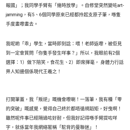
報國」；我同學手臂有「幾時放學」。自修堂突然變咗art-
jamming，有5、6個同學原來已經都拎起支原子筆，喺隻
手度畫嚟畫去。
我呢啲「乖」學生，當時即刻諗：喂！老師返嚟，被佢見
到一定會質問「你隻手發生咩事？」所以，我眼前有2個
選擇：1）做下陪笑，食花生、2）即席揮毫， 身體力行話
畀人知邊個係現代王羲之！
打開筆蓋，我「叛逆」嘅機會嚟喇！一落筆，我有種「零
的突破」嘅感覺，覺得自己終於都唔循規蹈矩，好曳啊！
雖然呢件事已經隔過咗好耐，但我好記得喺手臂提咗咩
字，就係當年我網絡匿稱「駝背的曼聯迷」！