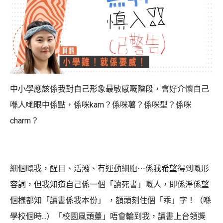
中小學應該係我對自己形象最敏感嘅階段，會好介懷自己
喺人哋眼中係點，係咪kam？係咪薯？係咪型？係咪
charm？
細個嘅我，醒目、活潑、有運動細胞⋯係我希望得到嘅形
容詞，但我知道自己係一個「讀死書」嘅人，即係淨係望
個樣都知「讀書係我本份」 ，額頭刻住個「乖」字！（喺
學校個時...）「校園風頭躉」唔會輪到我，讀書上台領獎