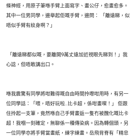
條神經，用原子筆喺手臂上面寫字、畫公仔，愈畫愈多。
其中一位男同學，邊舉起佢嘅手臂，邊問： 「離遠睇，似
唔似手臂有紋身啊？」
「離遠睇都似嘅，要離開9萬丈遠加近視眼先睇到！」我
心諗，但唔敢講出口。
喺我震驚有同學將咁難得嘅自由時間拎嚟咁用時，有另一
位同學話：「喂，唔好玩啦...比卡超，係咁畫㗎！」 佢跟
住拎起一支筆，竟然喺自己手臂畫返一隻冇被醜化嘅比卡
超！我嗰一刻確定，無聊係一種傳染病。因為轉個頭，另
一位同學亦將手臂當畫紙，練字練畫。岳飛背脊有「精忠