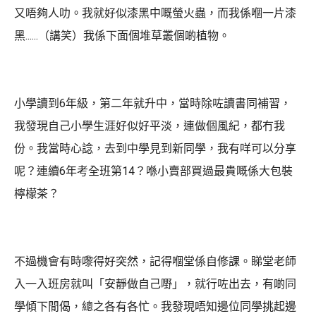
又唔夠人叻。我就好似漆黑中嘅螢火蟲，而我係嗰一片漆
黑......（講笑）我係下面個堆草叢個啲植物。
小學讀到6年級，第二年就升中，當時除咗讀書同補習，
我發現自己小學生涯好似好平淡，連做個風紀，都冇我
份。我當時心諗，去到中學見到新同學，我有咩可以分享
呢？連續6年考全班第14？喺小賣部買過最貴嘅係大包裝
檸檬茶？
不過機會有時嚟得好突然，記得嗰堂係自修課。睇堂老師
入一入班房就叫「安靜做自己嘢」，就行咗出去，有啲同
學傾下閒偈，總之各有各忙。我發現唔知邊位同學挑起邊