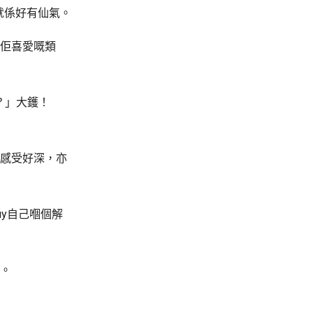
就係好有仙氣。
係佢喜愛嘅類
？」大鑊！
完感受好深，亦
uy自己嗰個解
友。