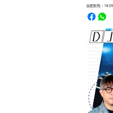
自肥影院
18.09
Share to Faceb
Share to