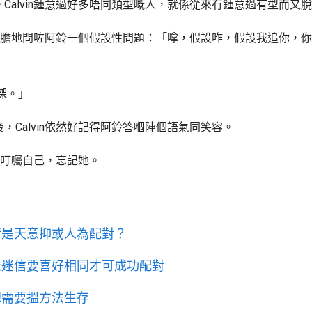
Calvin鍾意過好多唔同類型嘅人，就係從來冇鍾意過有型而又
in大膽地問咗阿鈴一個假設性問題：「嗱，假設咋，假設我追你，
k㗎。」
，Calvin依然好記得阿鈴答嗰陣個語氣同笑容。
經常叮囑自己，忘記她。
情是天意抑或人為配對？
忌迷信要喜好相同才可成功配對
總需要搵方法生存