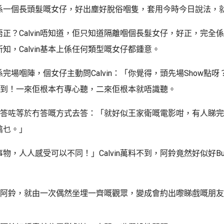
係一個長頭髮嘅女仔，好出塵好脫俗嗰隻，套用今時今日說法，
正？Calvin唔知道，佢只知道隔離嗰個長髮女仔，好正，完全
知，Calvin基本上係任何類型嘅女仔都鍾意。
完場嗰陣，個女仔主動問Calvin：「你覺得，頭先場Show點呀
全答唔到！一來佢根本冇專心聽，二來佢根本就唔識聽。
咗一個答咗等於冇答嘅方式去答：「就好似王家衛嘅電影咁，有人睇
噏乜。」
物，人人感受可以不同！」Calvin萬料不到，阿鈴竟然好似好B
in同阿鈴，就由一次偶然坐埋一齊嘅觀眾，變成會約出嚟睇戲嘅朋