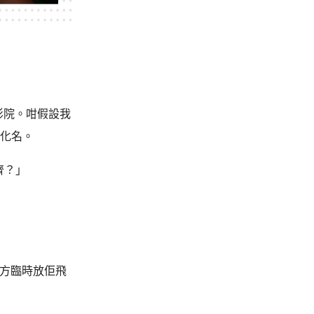
影院。咁假設我
係化名。
齊？」
知對方臨時放佢飛