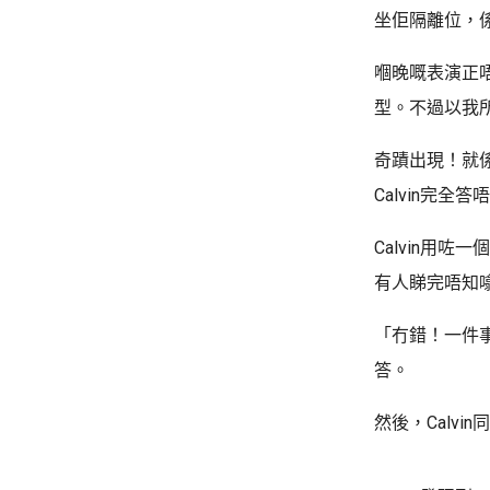
坐佢隔離位，
嗰晚嘅表演正唔
型。不過以我所
奇蹟出現！就係
Calvin完
Calvin用
有人睇完唔知
「冇錯！一件事
答。
然後，Calv