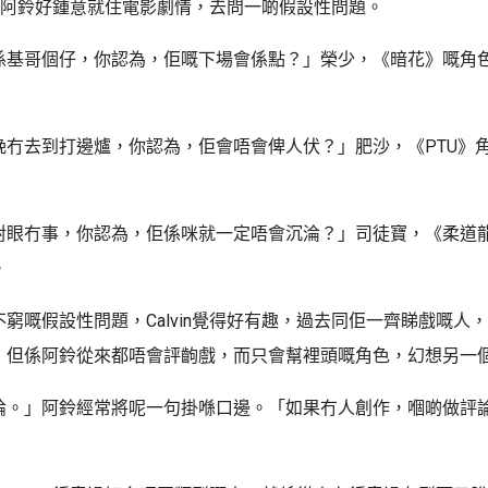
現到，阿鈴好鍾意就住電影劇情，去問一啲假設性問題。
係基哥個仔，你認為，佢嘅下場會係點？」榮少，《暗花》嘅角
晚冇去到打邊爐，你認為，佢會唔會俾人伏？」肥沙，《PTU》
對眼冇事，你認為，佢係咪就一定唔會沉淪？」司徒寶，《柔道
。
窮嘅假設性問題，Calvin覺得好有趣，過去同佢一齊睇戲嘅人
，但係阿鈴從來都唔會評齣戲，而只會幫裡頭嘅角色，幻想另一
論。」阿鈴經常將呢一句掛喺口邊。「如果冇人創作，嗰啲做評