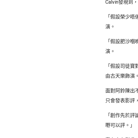
Calvin發
「假設榮少唔
演。
「假設肥沙嗰
演。
「假設司徒寶
由古天樂飾演
面對阿鈴陳出不
只會發表影評
「創作先於評
嘢可以評。」