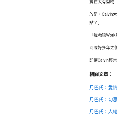
實在太有型嘞。
於是，Calv
點？」
「我哋唔Wor
到咗好多年之後
即使Calvin
相關文章：
月巴氏：愛
月巴氏：切
月巴氏：人