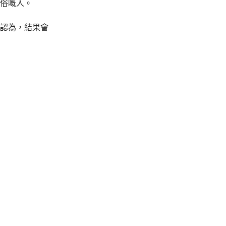
脫俗嘅人。
你認為，結果會