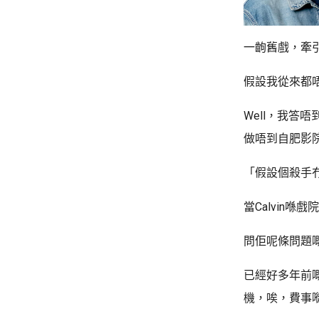
一齣舊戲，牽
假設我從來都唔
Well，我
做唔到自肥影院
「假設個殺手
當Calvin
問佢呢條問題
已經好多年前嘅事
機，唉，費事嘥