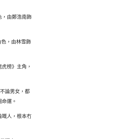
色，由鄭浩南飾
角色，由林雪飾
龍虎榜》主角，
，不論男女，都
個命運。
論嘅人，根本冇