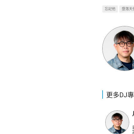
忘記他
墮落天
更多DJ