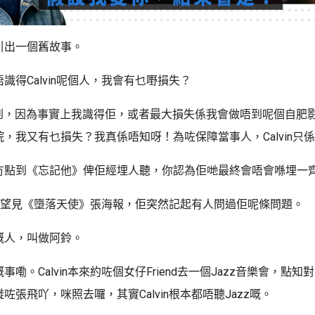
引出一個舊故事。
識得Calvin呢個人，我會有乜嘢損失？
答唔到，因為事實上我識得佢，或者最大損失係我會做唔到呢個自肥
，我又有乜損失？我真係唔知呀！為咗保障當事人，Calvin只
冇點到《忘記他》俾佢經埋人聽，你認為佢哋最終會唔會喺埋一
喺戲院望見《墮落天使》張海報，佢突然記起有人問過佢呢條問題。
嘅人，叫做阿鈴。
嘞。Calvin本來約咗個女仔Friend去一個Jazz音樂會，點
咗張飛吖，咪照去囉，其實Calvin根本都唔聽Jazz嘅。