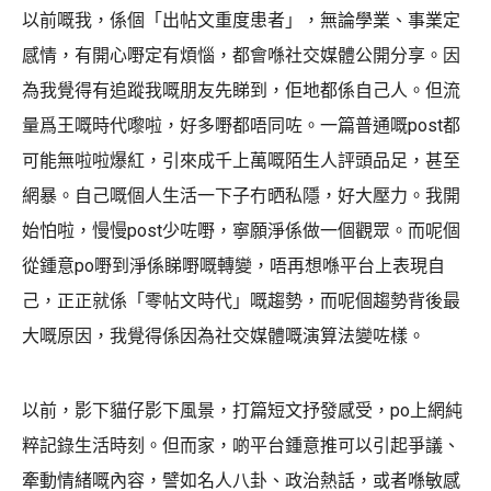
以前嘅我，係個「出帖文重度患者」，無論學業、事業定
感情，有開心嘢定有煩惱，都會喺社交媒體公開分享。因
為我覺得有追蹤我嘅朋友先睇到，佢地都係自己人。但流
量爲王嘅時代嚟啦，好多嘢都唔同咗。一篇普通嘅post都
可能無啦啦爆紅，引來成千上萬嘅陌生人評頭品足，甚至
網暴。自己嘅個人生活一下子冇晒私隱，好大壓力。我開
始怕啦，慢慢post少咗嘢，寧願淨係做一個觀眾。而呢個
從鍾意po嘢到淨係睇嘢嘅轉變，唔再想喺平台上表現自
己，正正就係「零帖文時代」嘅趨勢，而呢個趨勢背後最
大嘅原因，我覺得係因為社交媒體嘅演算法變咗樣。
以前，影下貓仔影下風景，打篇短文抒發感受，po上網純
粹記錄生活時刻。但而家，啲平台鍾意推可以引起爭議、
牽動情緒嘅內容，譬如名人八卦、政治熱話，或者喺敏感