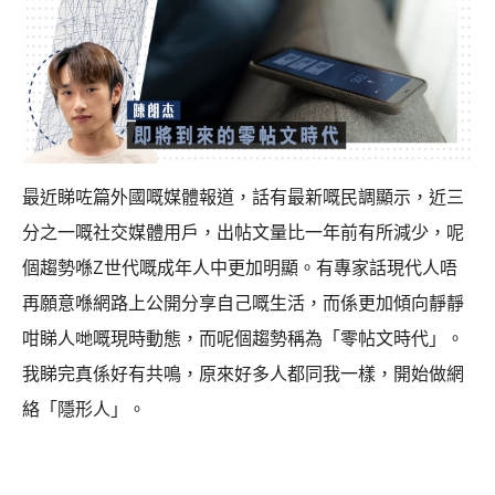
最近睇咗篇外國嘅媒體報道，話有最新嘅民調顯示，近三
分之一嘅社交媒體用戶，出帖文量比一年前有所減少，呢
個趨勢喺Z世代嘅成年人中更加明顯。有專家話現代人唔
再願意喺網路上公開分享自己嘅生活，而係更加傾向靜靜
咁睇人哋嘅現時動態，而呢個趨勢稱為「零帖文時代」。
我睇完真係好有共鳴，原來好多人都同我一樣，開始做網
絡「隱形人」。