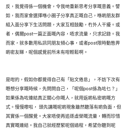
反，我覺得係一個機會，令我哋重新思考分享嘅意義。譬
如，我而家會選擇喺小圈子分享真正嘅自己，喺啲朋友群
組入面分享下生活問題，大家互相鼓勵，冇外人干擾。或
者，偶爾post一篇正面嘅內容，唔求流量，只求記錄。我
而家，就多數用私訊同朋友傾心事，或者post限時動態畀
啲密友睇，呢個感覺前所未有咁輕鬆啊。
是咁的，假如你都覺得自己有「貼文倦怠」，不妨下次有
嘢想分享嘅時候，先問問自己，「呢個post係為咗乜？」
如果係為咗連結真正關心你嘅人，就用返啲私密啲嘅方
式。慢慢嚟啦， 頭先講嘅呢啲現象雖然聽落有啲負面，但
其實係一個醒覺。大家唔使再追逐虛榮嘅流量，轉而珍惜
真實嘅連結。我自己就經歷緊呢個過程，希望你聽到呢