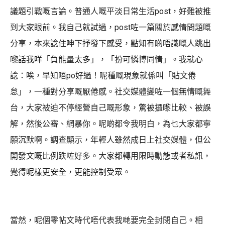
議題引戰嘅言論。普通人嘅平淡日常生活post，好難被推
到大家眼前。我自己就試過，post咗一篇關於感情問題嘅
分享，本來諗住呻下抒發下感受，點知有啲唔識嘅人跳出
嚟話我咩「負能量太多」，「扮可憐博同情」。我就心
諗：唉，早知唔po好過！呢種嘅現象就係叫「貼文倦
怠」，一種對分享嘅厭倦感。社交媒體變咗一個無情嘅舞
台，大家被迫不停經營自己嘅形象，驚被攞嚟比較、被誤
解，然後公審、網暴你。呢啲都令我明白，為乜大家都寧
願沉默啊。調查顯示，年輕人雖然成日上社交媒體，但公
開發文嘅比例跌咗好多。大家都轉用限時動態或者私訊，
覺得呢樣更安全，更能控制受眾。
當然，呢個零帖文時代唔代表我哋要完全封閉自己。相