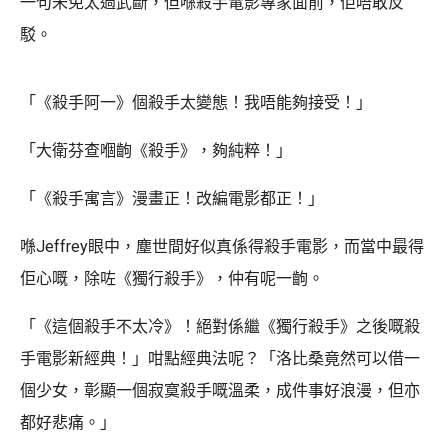
一句未免太過武斷，但喺殺手電影專家面前，佢唔敢反
駁。
「《殺手阿一》個殺手太變態！我唔能夠接受！」
「大衛芬查嗰齣《殺手》，夠純粹！」
「《殺手寓言》漫畫正！改編電影都正！」
喺Jeffrey眼中，塵世間好似真係得殺手電影，而當中最得
佢心嘅，除咗《獨行殺手》，仲有呢一齣。
「《這個殺手不太冷》！絕對係繼《獨行殺手》之後嘅殺
手電影新經典！」咁點經典法呢？「洛比桑竟然可以借一
個少女，彰顯一個寂寞殺手嘅溫柔，成件事好浪漫，但亦
都好悲痛。」