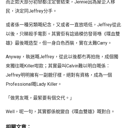
而正如大部分初戀都注定會結束，Jennie因為屋企人移
民，決定同Jeffrey分手。
或者係一種另類嘅紀念，又或者一直放唔低，Jeffrey從此
以後，只睇殺手電影。其實佢有諗過模仿發哥喺《喋血雙
雄》最後嘅造型，但一身白色西裝，實在太難Carry。
Anyway，執迷嘅Jeffrey，從此以後都冇再拍拖，成個獨
來獨往嘅Killer咁款；其實最叫Calvin難以明白嘅係：
Jeffrey明明擁有一副靚仔樣，絕對有資格，成為一個
Professional嘅Lady Killer。
「做男友嘅，最緊要有個交代。」
Well，呢一句，其實都係蛻變自《喋血雙雄》嘅對白。
相關文章：