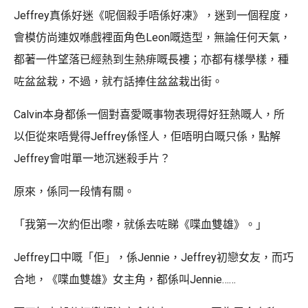
Jeffrey真係好迷《呢個殺手唔係好凍》，迷到一個程度，
會模仿尚連奴喺戲裡面角色Leon嘅造型，無論任何天氣，
都著一件望落已經熱到生熱痱嘅長褸；亦都有樣學樣，種
咗盆盆栽，不過，就冇話捧住盆盆栽出街。
Calvin本身都係一個對喜愛嘅事物表現得好狂熱嘅人，所
以佢從來唔覺得Jeffrey係怪人，佢唔明白嘅只係，點解
Jeffrey會咁單一地沉迷殺手片？
原來，係同一段情有關。
「我第一次約佢出嚟，就係去咗睇《喋血雙雄》。」
Jeffrey口中嘅「佢」，係Jennie，Jeffrey初戀女友，而巧
合地，《喋血雙雄》女主角，都係叫Jennie……