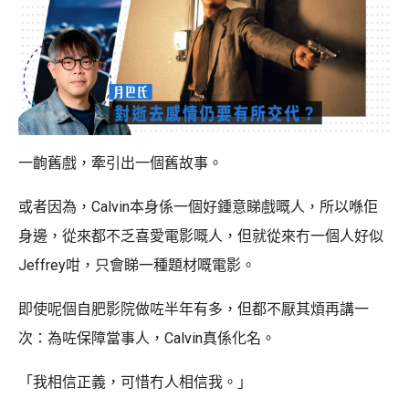
一齣舊戲，牽引出一個舊故事。
或者因為，Calvin本身係一個好鍾意睇戲嘅人，所以喺佢
身邊，從來都不乏喜愛電影嘅人，但就從來冇一個人好似
Jeffrey咁，只會睇一種題材嘅電影。
即使呢個自肥影院做咗半年有多，但都不厭其煩再講一
次：為咗保障當事人，Calvin真係化名。
「我相信正義，可惜冇人相信我。」