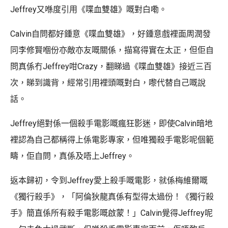
Jeffrey又喺度引用《喋血雙雄》嘅對白嘞。
Calvin自問都好鍾意《喋血雙雄》，好鍾意戲裡面周潤發
同李修賢嗰份亦敵亦友嘅關係，描寫得實在太正，但佢自
問真係冇Jeffrey咁Crazy，翻睇過《喋血雙雄》接近三百
次，睇到識背，經常引用裡頭嘅對白，嚟代替自己嘅說
話。
Jeffrey絕對係一個殺手電影嘅瘋狂影迷，即使Calvin暗地
裡認為自己都稱得上係電影專家，但唯獨殺手電影呢個範
疇，佢自問，真係及唔上Jeffrey。
返本歸初，令到Jeffrey愛上殺手嘅電影，就係梅維爾嘅
《獨行殺手》，「阿倫狄龍真係有型得太過份！《獨行殺
手》簡直係所有殺手電影嘅啟蒙！」Calvin覺得Jeffrey呢