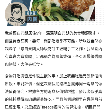
我曾經在元朗居住5年，深深明白元朗的美食種類繁多，
而且質素甚高，要每一間都吃幾乎不可能，所以我自然亦
錯過了「嚟自元朗大師級肉餅工匠嘅手工之作，我哋圍內
有真實力識食嘅手足都稱之為味蕾炸彈，全亞洲最優秀嘅
肉餅飯，大件夾抵食。」
食物好吃與否是件很主觀的事，加上我無吃過元朗那個肉
餅飯，未能評價，但這次整個網絡故意瘋傳同一消息的做
法值得研究，根據各方的消息及傳媒跟進，發起者似乎真
的純粹覺得該肉餅飯很好吃，而且首個評價早在幾個月前
已經出現，只是經過Threads獨有的演算法後，網民們開