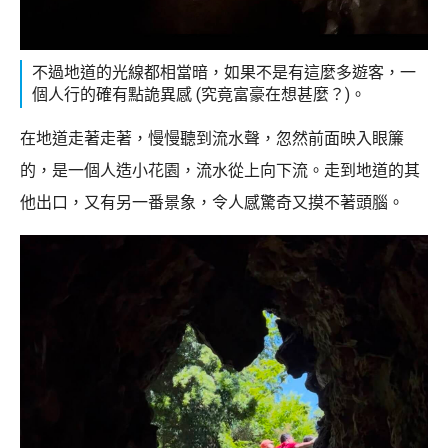
不過地道的光線都相當暗，如果不是有這麼多遊客，一
個人行的確有點詭異感 (究竟富豪在想甚麼？)。
在地道走著走著，慢慢聽到流水聲，忽然前面映入眼簾
的，是一個人造小花園，流水從上向下流。走到地道的其
他出口，又有另一番景象，令人感驚奇又摸不著頭腦。