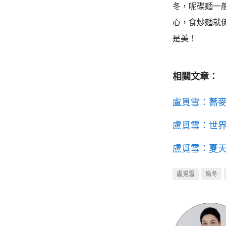
冬，呢碟麵一
心，食炒麵就
是美！
相關文章：
盧覓雪：蕎
盧覓雪：世
盧覓雪：夏
盧覓雪
烏冬