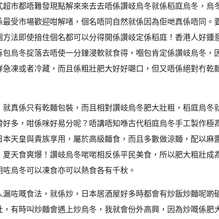
式超市都唔難發現點解來來去去唔係讚岐烏冬就係稻庭烏冬，烏
係最受市場歡迎咁解啫，個名唔同自然就係因為佢哋真係唔同。
個方法即使揞住個名都可以分得開係讚岐定係稻庭！香港人好鍾
拆包烏冬掟落去唔使一分鐘浸軟就食得，嗰包肯定係讚岐烏冬，
鮮急凍或者冷藏，而且係粗壯肥大好好𡁻口，但又唔係絕對冇乾
，就真係只有乾麵包裝，而且相對讚岐烏冬肥大壯粗，稻庭烏冬
滑好多，咁係咪好易分呢？唔講唔知喺古代稻庭烏冬手工製作極
日本天皇與貴族享用，屬於高級麵食，而且多數做涼麵，配以麻
，夏天食爽爆！讚岐烏冬啱啱相反係平民美食，所以肥大粗壯成
明咗烏冬可以凍食亦可以熱食各有千秋。
人漏咗嘅食法，就係炒，日本居酒屋好多時都會有炒飯炒麵呢啲
肚，有時叫炒麵會遇上炒烏冬，我就會份外高興，因為炒嘅係肥