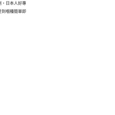
喇，日本人好專
受到嗰種簡單即