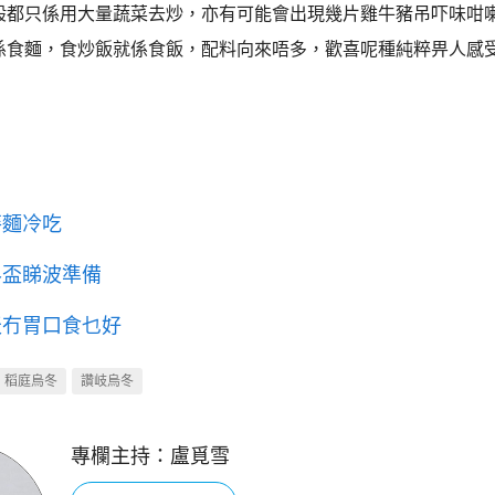
般都只係用大量蔬菜去炒，亦有可能會出現幾片雞牛豬吊吓味咁
係食麵，食炒飯就係食飯，配料向來唔多，歡喜呢種純粹畀人感
麥麵冷吃
界盃睇波準備
天冇胃口食乜好
稻庭烏冬
讚岐烏冬
專欄主持：
盧覓雪