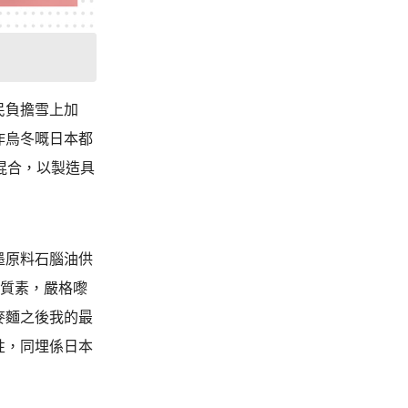
民負擔雪上加
作烏冬嘅日本都
混合，以製造具
墨原料石腦油供
嘅質素，嚴格嚟
麥麵之後我的最
性，同埋係日本