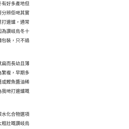
冬有好多產地但
要分辨佢哋其實
意打邊爐，通常
因為讚岐烏冬十
麵包裝，只不過
就扁而長幼且薄
為繁複，早期多
醬或鰹魚醬油稀
為我哋打邊爐嘅
碳水化合物選項
大粗壯嘅讚岐烏