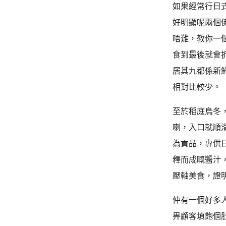
如果經常行日
好明顯呢兩個
唔難，教你一
食到最後就會
居其九都係新
相對比較少。
至於稻庭烏冬
喇，入口就順
為貢品，專供
釋而成嘅醬汁
壓軸美食，證
仲有一個好多
畀顧客填飽個