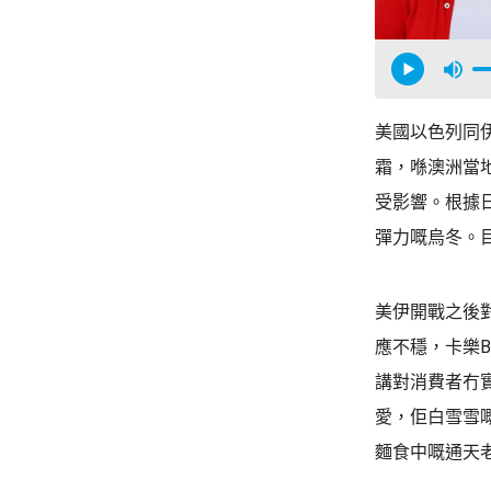
美國以色列同
霜，喺澳洲當
受影響。根據
彈力嘅烏冬。
美伊開戰之後
應不穩，卡樂
講對消費者冇
愛，佢白雪雪
麵食中嘅通天