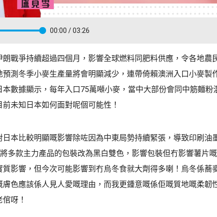
00:00
/ 03:26
伊朗戰爭持續超過四個月，影響全球燃料同肥料供應，令各地農
地預測冬季小麥生產量將會明顯減少，連帶倚賴澳洲入口小麥製
日本數據顯示，每年入口75萬噸小麥，當中大部份會同中筋麵粉
目前未知日本如何面對呢個可能性！
對日本比較明顯嘅影響除咗因為中東局勢持續緊張，導致印刷油
B將多款主力產品的包裝改為黑白雙色，影響包裝但冇影響薯片
實質影響，但今次可能影響到冇烏冬食就大劑得多喇！烏冬係蕎
嘅膚色應該係人見人愛嘅理由，而我更鍾意嘅係佢嘅質地嘅柔韌
老倌呀！