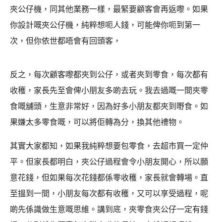
夾公仔機，同其他業務一樣，最緊要顧客會再返嚟。如果
你設計嘅夾公仔機，純粹想呃人錢，可能俾你呃到第一
次，但你依世都唔會有回頭客，
反之，每次顧客嚟都夾到公仔，或者夾到零食，每次都有
收穫，家長先至會俾小朋友多啲去玩。我去過嘅一間夾零
食嘅舖頭，生意非常好，因為好多小朋友都夾到嘢食。如
果嫌太多零食嘅，可以將佢轉為分，換其他禮物。
其實大家都知，如果我純粹想要包零食，去超市買一定仲
平。但家長都明白，夾公仔過程會令小朋友開心，所以願
意花錢，但如果每次花錢都係零收穫，家長就會轉場。直
至搵到一間，小朋友每次都有收穫，又可以享受過程，呢
啲先係識做生意嘅思維。講到底，夾零食夾公仔一定有錢