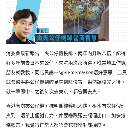
消委會最新報告，夾公仔機投訴，兩年內升咗八倍。記得
好多年前去日本夾公仔，夾咗兩次都唔得，喺當地工作嘅
朋友就教我，同店員講一句Su-mi-ma-sen唔好意思，店員
就會幫手將公仔擺到較易夾到嘅位置，果然調校完之後，
就一擊即中。之後每次去東京，都會再去夾。
香港有啲夾公仔機，擺明係純粹呃人錢，根本冇諗住俾你
夾到，唔單止個鉗冇力，仲要喺跌落去嗰個出口，加多幾
條膠帶，我覺得正常人都唔會花錢喺嗰部機度。