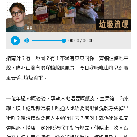
00:00
/ 00:00
指南針？冇！地圖？冇！不過有東東同你一齊黐住條地平
線，睇吓山腳有啲咩黐線嘅風景！今日我哋喺山腳見到嘅
風景係...垃圾流氓。
一位年過70嘅婆婆，專執人哋唔要嘅紙皮、生果箱、汽水
罐。咦！諗起都污糟！唔通人哋唔要嘅嘢會洗乾淨先掉出
街咩？咁污糟點會有人主動行埋去？有呀！就係嗰啲彈又
彈唔起，撈嘢一定死嘅流氓主動行埋去，仲唔止一次。跟