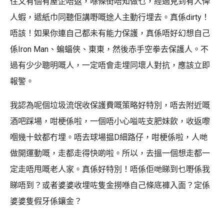
住又有個有屋企唔返，喺條街唔知做乜，經過見到有人俾
人蝦，遞紙巾同聽佢講嘢嘅途人主動行埋去。真係dirty！
唔該！如果你連自己都未有能力保護，真係唔好幻想自己
係Iron Man、蝙蝠俠、東東，然後赤手空拳去保護人。不
過有少少聰明嘅人，一定唔會走埋同壞人對抗，應該立即
報警。
我認為呢個垃圾流氓收保護費嘅策略好特別，唔去附近嘅
酒吧踩場，咁梗係啦，一個唔小心嗌咗支肥妹飲，收返嚟
嗰幾十蚊都冇埋。唔去球場揾D細路仔，咁梗係啦，人哋
做開運動嘅，走都走得快啲啦。所以，去搵一個想走都一
定走唔甩嘅老人家。真係好特別！唔係佢哋睇到乜嘢係我
睇唔到？或者婆婆收埋咗隻金撈喺自己條底褲入面？定係
婆婆隻假牙係鑲金？