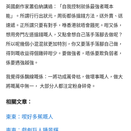
英國劇作家蕭伯納講過：「自我控制就係最強者嘅本
能」。所謂行行出狀元，周街都係搵錢方法，送外賣、送
速遞。正所謂只要有對手，喺香港就唔會餓死。咁又係，
想用旁門左道搵錢嘅人，又點會想自己落手落腳去做呢？
所以呢幾個小混混就更加特別，你又要落手落腳自己做，
得到嘅收益得個雞碎咁少。要做強者，唔係要欺負弱者，
係要遇強越強。
我覺得係黐線嘅係：一將功成萬骨枯，做壞事嘅人，做大
將嘅萬中無一， 大部分人都注定粉身碎骨。
相關文章：
東東：喫好多蕉嘅人
東東：戲劇巨人鍾景輝