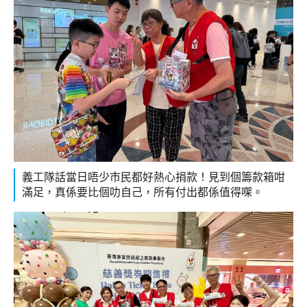
義工隊話當日唔少市民都好熱心捐款！見到個籌款箱咁
滿足，真係要比個叻自己，所有付出都係值得㗎。