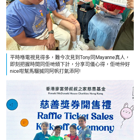
平時喺電視見得多，難今次見到Tony同Mayanne真人，
即刻把握時間同佢哋傾下計，分享司儀心得，佢哋仲好
nice咁幫馬騮搣同阿帆打氣添阿!