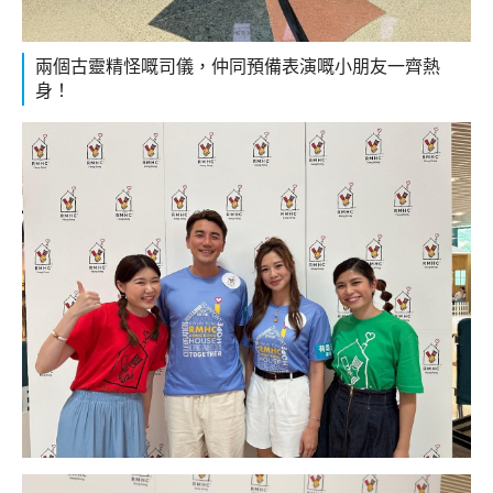
兩個古靈精怪嘅司儀，仲同預備表演嘅小朋友一齊熱
身！