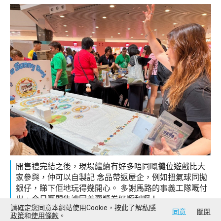
開售禮完結之後，現場繼續有好多唔同嘅攤位遊戲比大
家參與，仲可以自製記 念品帶返屋企，例如扭氣球同拋
銀仔，睇下佢地玩得幾開心。 多謝馬路的事義工隊嘅付
出，今日嘅開售禮同義賣獎劵好順利啊！
請確定您同意本網站使用Cookie，按此了解
私隱
同意
關閉
政策
和
使用條款
。