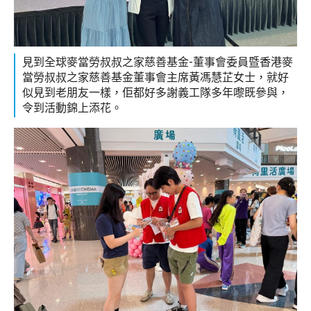
見到全球麥當勞叔叔之家慈善基金-董事會委員暨香港麥
當勞叔叔之家慈善基金董事會主席黃馮慧芷女士，就好
似見到老朋友一樣，佢都好多謝義工隊多年嚟既參與，
令到活動錦上添花。