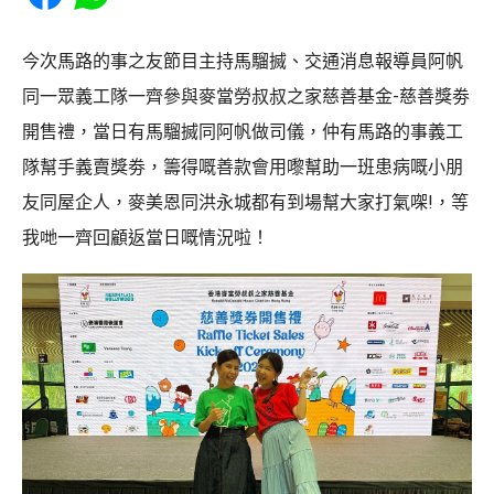
今次馬路的事之友節目主持馬騮搣、交通消息報導員阿帆
同一眾義工隊一齊參與麥當勞叔叔之家慈善基金-慈善獎劵
開售禮，當日有馬騮搣同阿帆做司儀，仲有馬路的事義工
隊幫手義賣獎劵，籌得嘅善款會用嚟幫助一班患病嘅小朋
友同屋企人，麥美恩同洪永城都有到場幫大家打氣㗎!，等
我哋一齊回顧返當日嘅情況啦！