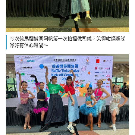
今次係馬騮搣同阿帆第一次拍擋做司儀，笑得咁燦爛睇
嚟好有信心咁喎～